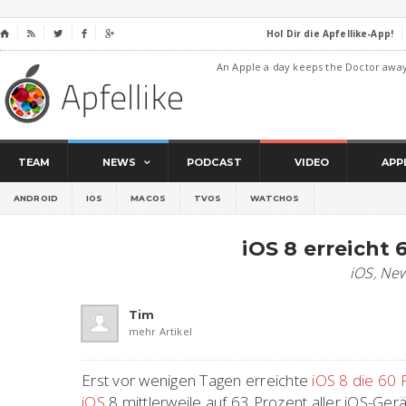
Hol Dir die Apfellike-App!
⌂




An Apple a day keeps the Doctor awa
TEAM
NEWS
PODCAST
VIDEO
APP
ANDROID
IOS
MACOS
TVOS
WATCHOS
iOS 8 erreicht 
iOS
,
Ne
Tim
mehr Artikel
Erst vor wenigen Tagen erreichte
iOS 8 die 60
iOS
8 mittlerweile auf 63 Prozent aller iOS-Gerä