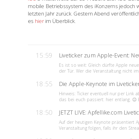
mobile Betriebssystem des iKonzerns jedoch we
letzten Jahr zurück. Gestern Abend veröffentli
es
hier
im Überblick.
15:59
Liveticker zum Apple-Event: N
Es ist so weit: Gleich dürfte Apple neu
der Tür. Wer die Veranstaltung nicht im
18:55
Die Apple-Keynote im Liveticke
Hinweis: Ticker eventuell nur per Link 
das bei euch passiert: hier entlang. 😉 E
18:50
JETZT LIVE: Apfellike.com Livet
Auf der heutigen Keynote präsentiert A
Veranstaltung folgen, falls ihr den Str