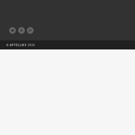



©
APFELLIKE
2026.