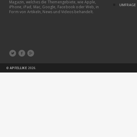
Magazin, welches die Themengebiete, wie Apple,
UMFRAGE
iPhone, iPad, Mac, Google, Facebook oder Web, in
Form von Artikeln, News und Videos behandelt.



©
APFELLIKE
2026.