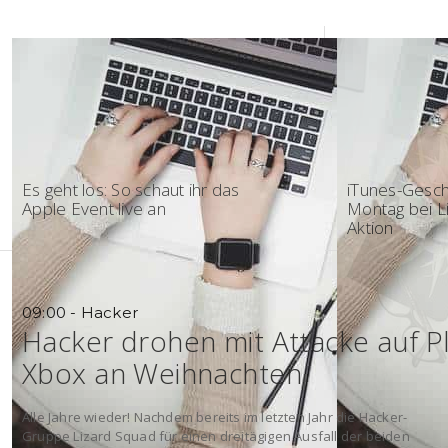
18:02 - Keynote
17:57 - Öster
Es geht los: So schaut ihr das
iTunes-Gesc
Apple Event live an
Montag bei Li
Aktion
09:00 - Hacker
Hacker drohen mit Attacke auf P
Xbox an Weihnachten
Alle Jahre wieder! Nachdem bereits im letzten Jahr die Hacker-
Gruppe Lizard Squad für einen dreitägigen Ausfall der beiden