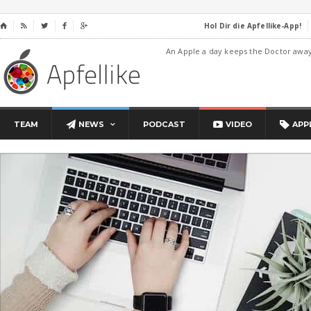
Hol Dir die Apfellike-App!
⌂




An Apple a day keeps the Doctor awa
TEAM
NEWS
PODCAST
VIDEO
APP