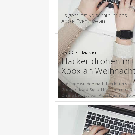
18:02 - Keynote
Es geht los: So schaut ihr das
Apple Event live an
09:00 - Hacker
Hacker drohen mit 
Xbox an Weihnach
Alle Jahre wieder! Nachdem bereits im l
Gruppe Lizard Squad für einen dreitäg
Online-Dienste von Playstation und Xbo