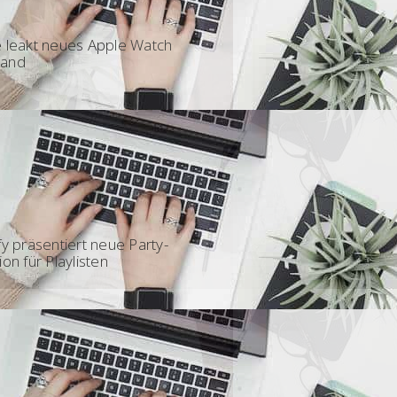
 - Featured
 leakt neues Apple Watch
and
 - Party
fy präsentiert neue Party-
ion für Playlisten