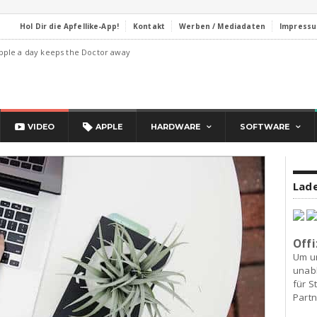
Hol Dir die Apfellike-App!
Kontakt
Werben / Mediadaten
Impress
pple a day keeps the Doctor away
VIDEO
APPLE
HARDWARE
SOFTWARE
Lade
Offi
Um u
unab
für S
Partn