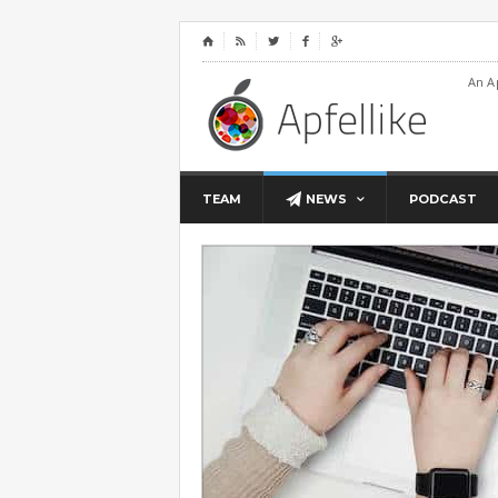
⌂




An A
TEAM
NEWS
PODCAST