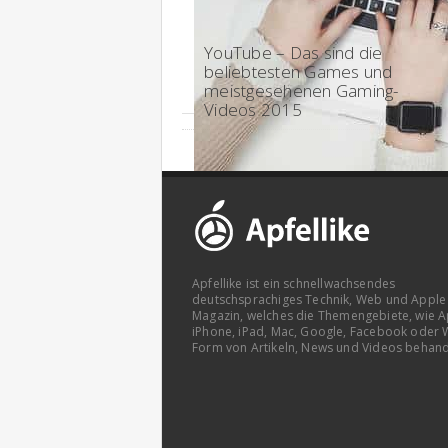
14:30 - 2015
YouTube – Das sind die
beliebtesten Games und
meistgesehenen Gaming-
Videos 2015
Apfellike ist ein schnellwachsendes
deutschsprachiges Technik, Web und Apple
Magazin, welches die Themengebiete, wie A
iPhone, iPad, Mac, Google, Facebook oder 
Form von Artikeln, News und Videos behand