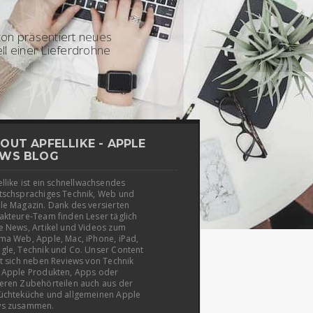
5 - Amazon
on präsentiert neues
l einer Lieferdrohne
OUT APFELLIKE - APPLE
WS BLOG
llike ist ein schnellwachsendes
tschsprachiges Technik, Web und
le Magazin. Dank des versierten
akteure-Team finden Leser täglich
e News, Artikel und Videos zum
ma Web, Apple, Mac, iPhone, iPad,
gle, Technik und Co. Unser Content
t sich neben Reviews von Technik
 Apple Produkten, Apps oder
eren Zubehörteilen auch aus der
üchteküche und allgemeinen Apple
s zusammen.