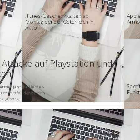
17:57 - Österreich
12:40
iTunes-Geschenkkarten ab
Apple
Montag bei Lidl-Österreich in
Armb
Aktion
Attacke auf Playstation und
ten
07:00
Spoti
etzten Jahr die Hacker-
Funkt
igen Ausfall der beiden
x gesorgt...