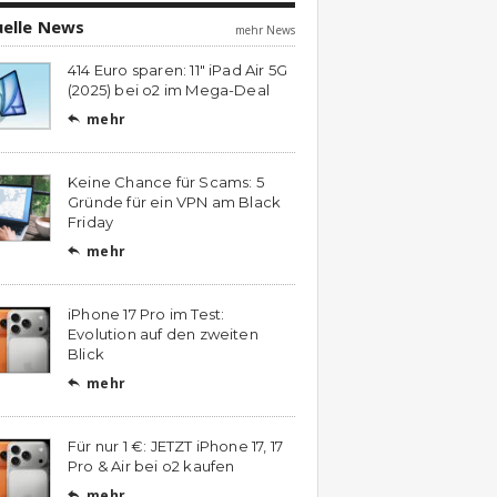
uelle News
mehr News
414 Euro sparen: 11″ iPad Air 5G
(2025) bei o2 im Mega-Deal
mehr

Keine Chance für Scams: 5
Gründe für ein VPN am Black
Friday
mehr

iPhone 17 Pro im Test:
Evolution auf den zweiten
Blick
mehr

Für nur 1 €: JETZT iPhone 17, 17
Pro & Air bei o2 kaufen
mehr
