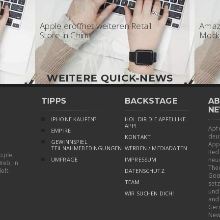
08:30 - Apple
15:4
Apple eröffnet weiteren Retail
Amaz
Store in China
Model
WEITERE QUICK-NEWS
TIPPS
BACKSTAGE
AB
NE
IPHONE KAUFEN?
HOL DIR DIE APFELLIKE-
APP!
Apfe
EMPIRE
deu
KONTAKT
GEWINNSPIEL
App
TEILNAHMEBEDINGUNGEN
WERBEN / MEDIADATEN
Red
pple,
UMFRAGE
IMPRESSUM
neu
Web, in
The
elt.
DATENSCHUTZ
Goo
TEAM
setz
und
WIR SUCHEN DICH!
and
Ger
New