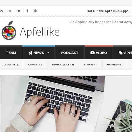
Hol Dir die Apfellike-App!
⌂




An Apple a day keeps the Doctor awa
TEAM
NEWS
PODCAST
VIDEO
APP
AIRPODS
APPLE TV
APPLE WATCH
HOMEKIT
HOMEPOD