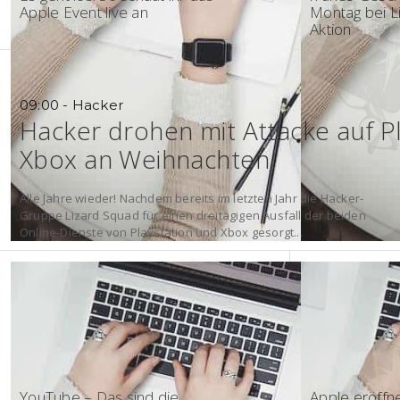
Apple Event live an
Montag bei Li
Aktion
09:00 - Hacker
Hacker drohen mit Attacke auf P
Xbox an Weihnachten
Alle Jahre wieder! Nachdem bereits im letzten Jahr die Hacker-
Gruppe Lizard Squad für einen dreitägigen Ausfall der beiden
Online-Dienste von Playstation und Xbox gesorgt...
14:30 - 2015
08:30 - Appl
YouTube – Das sind die
Apple eröffne