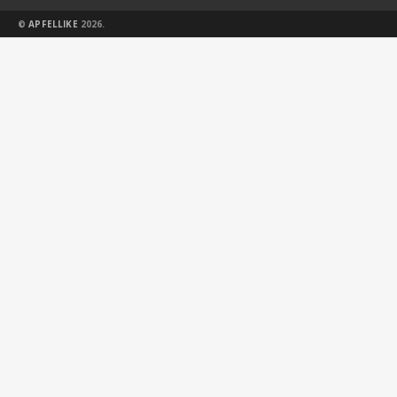
©
APFELLIKE
2026.