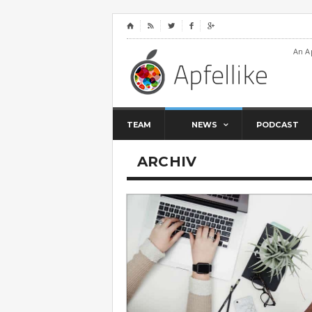
⌂




An A
TEAM
NEWS
PODCAST
ARCHIV