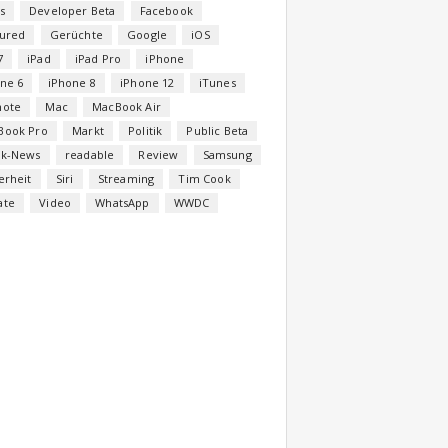
s
Developer Beta
Facebook
tured
Gerüchte
Google
iOS
7
iPad
iPad Pro
iPhone
ne 6
iPhone 8
iPhone 12
iTunes
note
Mac
MacBook Air
Book Pro
Markt
Politik
Public Beta
ck-News
readable
Review
Samsung
erheit
Siri
Streaming
Tim Cook
ate
Video
WhatsApp
WWDC