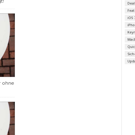
t!
Deal
Fea
iOS 
iPho
Key
Mac
Qui
Sich
Upd
r ohne