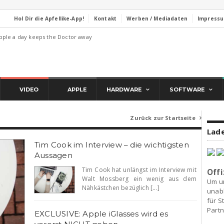
Hol Dir die Apfellike-App!
Kontakt
Werben / Mediadaten
Impress
pple a day keeps the Doctor away
VIDEO
APPLE
HARDWARE
SOFTWARE
Zurück zur Startseite

Lade
Tim Cook im Interview – die wichtigsten
Aussagen
Tim Cook hat unlängst im Interview mit
Offi
Walt Mossberg ein wenig aus dem
Um u
Nähkästchen bezüglich [...]
unab
für S
Partn
EXCLUSIVE: Apple iGlasses wird es