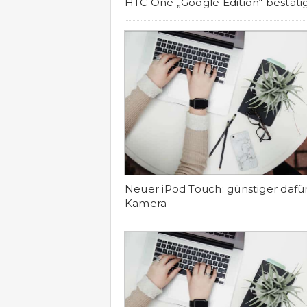
HTC One „Google Edition“ bestätig
Neuer iPod Touch: günstiger dafü
Kamera