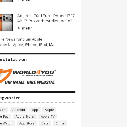
Ab jetzt: Für 1 Euro iPhone 17, 17
Air, 17 Pro vorbestellen bei o2
mehr

lle News rund um Apple
check - Apple, iPhone, iPad, Mac
erstützt von
lagwörter
zon
Android
App
Apple
e-Pay
Apple Store
Apple TV
le Watch
App Store
Beta
China