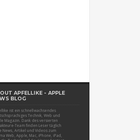
OUT APFELLIKE - APPLE
WS BLOG
llike ist ein schnellwachsendes
tschsprachiges Technik, Web und
le Magazin. Dank des versierten
akteure-Team finden Leser täglich
e News, Artikel und Videos zum
ma Web, Apple, Mac, iPhone, iPad,