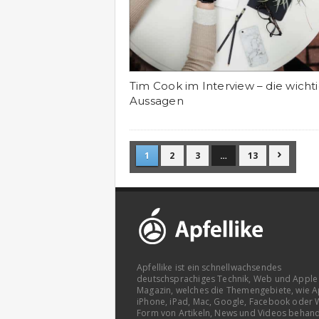
Tim Cook im Interview – die wicht
Aussagen
1
2
3
…
13

Apfellike ist ein schnellwachsendes
deutschsprachiges Technik, Web und Apple
Magazin, welches die Themengebiete, wie A
iPhone, iPad, Mac, Google, Facebook oder 
Form von Artikeln, News und Videos behand