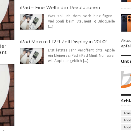
iPad – Eine Welle der Revolutionen
Was soll ich dem noch hinzufügen…
Viel Spaß beim Staunen! ;-) Bildquelle
[...]
Aktue
iPad Maxi mit 12,9 Zoll Display in 2014?
apfel
der
Erst letztes Jahr veröffentlichte Apple
ent
ein kleineres iPad (iPad Mini). Nun aber
will Apple angeblich [...]
Unt
Sch
Ama
Appl
App