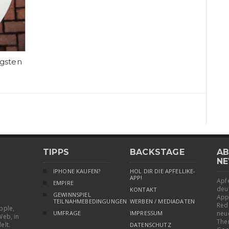
igsten
TIPPS
BACKSTAGE
AB
NE
IPHONE KAUFEN?
HOL DIR DIE APFELLIKE-
APP!
Apfe
EMPIRE
deu
KONTAKT
GEWINNSPIEL
App
TEILNAHMEBEDINGUNGEN
WERBEN / MEDIADATEN
Red
pple,
UMFRAGE
IMPRESSUM
neu
Web, in
The
elt.
DATENSCHUTZ