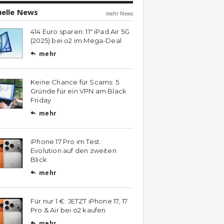
uelle News
mehr News
414 Euro sparen: 11″ iPad Air 5G
(2025) bei o2 im Mega-Deal
mehr

Keine Chance für Scams: 5
Gründe für ein VPN am Black
Friday
mehr

iPhone 17 Pro im Test:
Evolution auf den zweiten
Blick
mehr

Für nur 1 €: JETZT iPhone 17, 17
Pro & Air bei o2 kaufen
mehr
