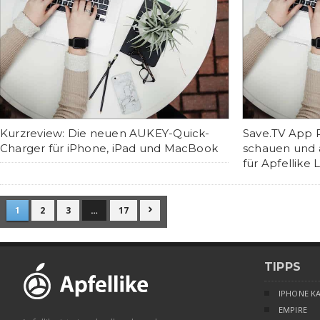
Kurzreview: Die neuen AUKEY-Quick-
Save.TV App R
Charger für iPhone, iPad und MacBook
schauen und 
für Apfellike 
1
2
3
…
17

TIPPS
IPHONE K
EMPIRE