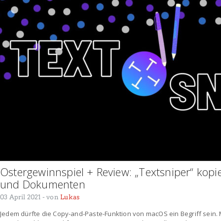
Ostergewinnspiel + Review: „Textsniper“ kopie
und Dokumenten
03 April 2021
- von
Lukas
Jedem dürfte die Copy-and-Paste-Funktion von macOS ein Begriff sein. M