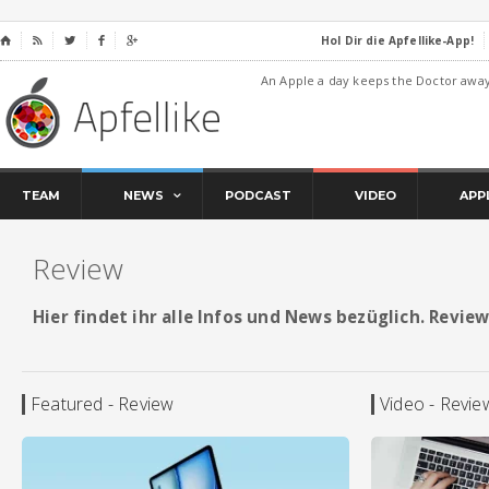
Hol Dir die Apfellike-App!
⌂




An Apple a day keeps the Doctor awa
TEAM
NEWS
PODCAST
VIDEO
APP
Review
Hier findet ihr alle Infos und News bezüglich. Revie
Featured - Review
Video - Revie