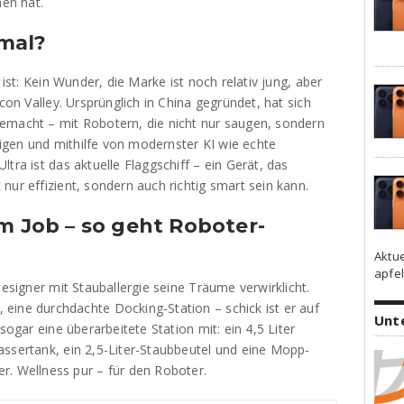
en hat.
mal?
 ist: Kein Wunder, die Marke ist noch relativ jung, aber
icon Valley. Ursprünglich in China gegründet, hat sich
emacht – mit Robotern, die nicht nur saugen, sondern
inigen und mithilfe von modernster KI wie echte
tra ist das aktuelle Flaggschiff – ein Gerät, das
nur effizient, sondern auch richtig smart sein kann.
im Job – so geht Roboter-
Aktu
apfel
Designer mit Stauballergie seine Träume verwirklicht.
eine durchdachte Docking-Station – schick ist er auf
Unt
sogar eine überarbeitete Station mit: ein 4,5 Liter
assertank, ein 2,5-Liter-Staubbeutel und eine Mopp-
r. Wellness pur – für den Roboter.