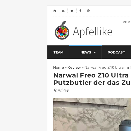
⌂




An A
TEAM
NEWS
PODCAST
Home
»
Review
»
Narwal Freo Z10 Ultra im 
Narwal Freo Z10 Ultra 
Putzbutler der das Zu
Review