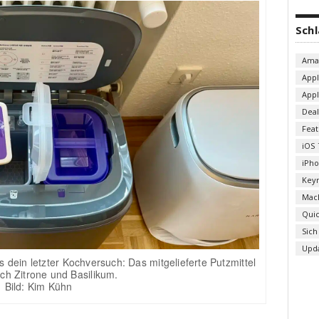
Sch
Ama
App
App
Deal
Fea
iOS 
iPh
Key
Mac
Qui
Sich
Upd
 dein letzter Kochversuch: Das mitgelieferte Putzmittel
ach Zitrone und Basilikum.
Bild: Kim Kühn