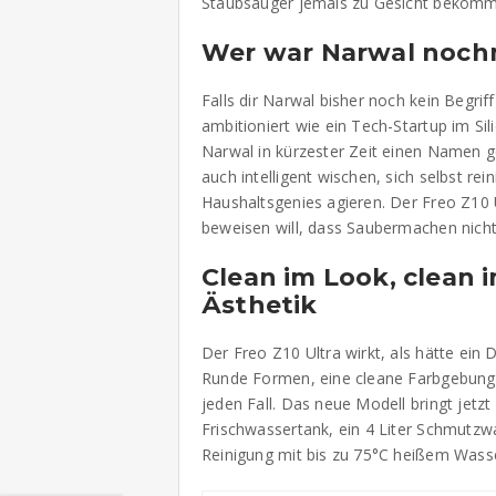
Staubsauger jemals zu Gesicht bekomm
Wer war Narwal noch
Falls dir Narwal bisher noch kein Begriff
ambitioniert wie ein Tech-Startup im Sil
Narwal in kürzester Zeit einen Namen g
auch intelligent wischen, sich selbst re
Haushaltsgenies agieren. Der Freo Z10 Ul
beweisen will, dass Saubermachen nicht 
Clean im Look, clean 
Ästhetik
Der Freo Z10 Ultra wirkt, als hätte ein 
Runde Formen, eine cleane Farbgebung, 
jeden Fall. Das neue Modell bringt jetzt 
Frischwassertank, ein 4 Liter Schmutzw
Reinigung mit bis zu 75°C heißem Wasse