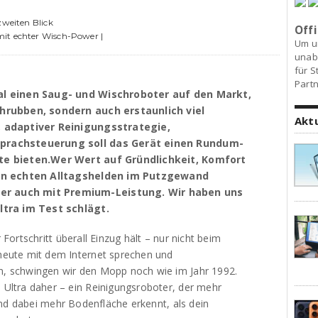
zweiten Blick
Offi
mit echter Wisch-Power |
Um u
unab
für S
Partn
al einen Saug- und Wischroboter auf den Markt,
hrubben, sondern auch erstaunlich viel
Akt
, adaptiver Reinigungsstrategie,
prachsteuerung soll das Gerät einen Rundum-
te bieten.Wer Wert auf Gründlichkeit, Komfort
nen echten Alltagshelden im Putzgewand
r auch mit Premium-Leistung. Wir haben uns
ltra im Test schlägt.
ortschritt überall Einzug hält – nur nicht beim
eute mit dem Internet sprechen und
 schwingen wir den Mopp noch wie im Jahr 1992.
ltra daher – ein Reinigungsroboter, der mehr
und dabei mehr Bodenfläche erkennt, als dein