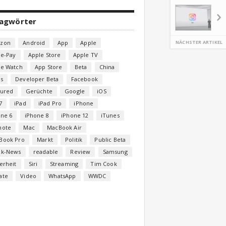
lagwörter
zon
Android
App
Apple
NÄCHSTER ARTIKEL
le-Pay
Apple Store
Apple TV
le Watch
App Store
Beta
China
s
Developer Beta
Facebook
tured
Gerüchte
Google
iOS
7
iPad
iPad Pro
iPhone
one 6
iPhone 8
iPhone 12
iTunes
note
Mac
MacBook Air
Book Pro
Markt
Politik
Public Beta
ck-News
readable
Review
Samsung
erheit
Siri
Streaming
Tim Cook
ate
Video
WhatsApp
WWDC