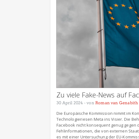
Zu viele Fake-News auf Fa
30 April 2024
- von
Roman van Genabith
Die Europäische Kommission nimmt im Ko
Technologieriesen Meta ins Visier. Die Be
Facebook nicht konsequent genug gegen d
Fehlinformationen, die von externen Staate
es mit einer Untersuchung der EU-Kommissi