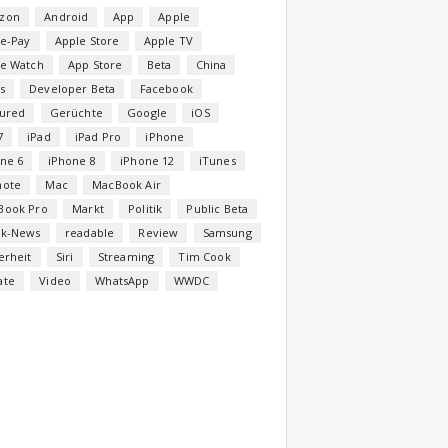
zon
Android
App
Apple
e-Pay
Apple Store
Apple TV
le Watch
App Store
Beta
China
s
Developer Beta
Facebook
tured
Gerüchte
Google
iOS
7
iPad
iPad Pro
iPhone
ne 6
iPhone 8
iPhone 12
iTunes
note
Mac
MacBook Air
Book Pro
Markt
Politik
Public Beta
ck-News
readable
Review
Samsung
erheit
Siri
Streaming
Tim Cook
ate
Video
WhatsApp
WWDC