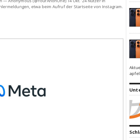
n — Anonymous (@YourAnonOne) 14 Okt. ’24 Nutzer in
hlermeldungen, etwa beim Aufruf der Startseite von Instagram.
Aktue
apfel
Unt
Sch