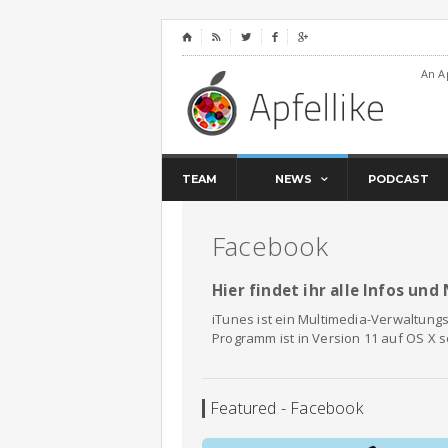
⌂




An A
TEAM
NEWS
PODCAST
Facebook
Hier findet ihr alle Infos un
iTunes ist ein Multimedia-Verwaltun
Programm ist in Version 11 auf OS X 
Featured - Facebook