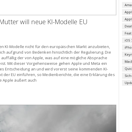
Ama
Appl
App
Mutter will neue KI-Modelle EU
Deal
Fea
iOS 
n KI-Modelle nicht für den europäischen Markt anzubieten,
iPho
lich aufgrund von Bedenken hinsichtlich der Regulierung. Die
Key
auffällig der von Apple, was auf eine mögliche Absprache
Mac
ist. Mit dieser Vorgehensweise gehen Apple und Meta ein
pples Entscheidung an und wird vorerst seine kommenden KI-
Qui
t der EU einführen, so Medienberichte, die eine Erklärung des
Sich
e Apple äußert auch
Upd