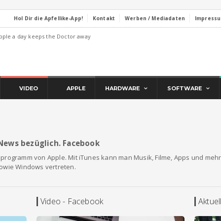
Hol Dir die Apfellike-App!
Kontakt
Werben / Mediadaten
Impress
pple a day keeps the Doctor away
VIDEO
APPLE
HARDWARE
SOFTWARE
d News bezüglich. Facebook
gsprogramm von Apple. Mit iTunes kann man Musik, Filme, Apps und mehr
sowie Windows vertreten.
Video - Facebook
Aktue