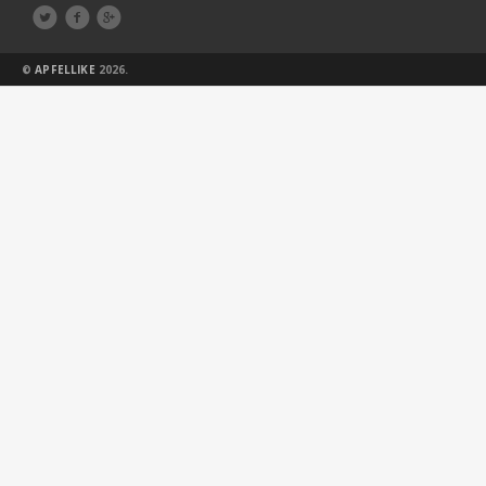



©
APFELLIKE
2026.