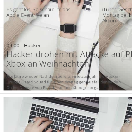
18:02 - Keynote
17:57 - Öster
Es geht los: So schaut ihr das
iTunes-Gesc
Apple Event live an
Montag bei Li
Aktion
09:00 - Hacker
Hacker drohen mit Attacke auf P
Xbox an Weihnachten
Alle Jahre wieder! Nachdem bereits im letzten Jahr die Hacker-
Gruppe Lizard Squad für einen dreitägigen Ausfall der beiden
Online-Dienste von Playstation und Xbox gesorgt...