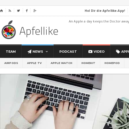
Hol Dir die Apfellike-App!
⌂




An Apple a day keeps the Doctor awa
TEAM
NEWS
PODCAST
VIDEO
APP
AIRPODS
APPLE TV
APPLE WATCH
HOMEKIT
HOMEPOD