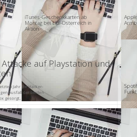
17:57 - Österreich
12:40
iTunes-Geschenkkarten ab
Apple
Montag bei Lidl-Österreich in
Armb
Aktion
Attacke auf Playstation und
ten
07:00
Spoti
etzten Jahr die Hacker-
Funkt
igen Ausfall der beiden
x gesorgt...