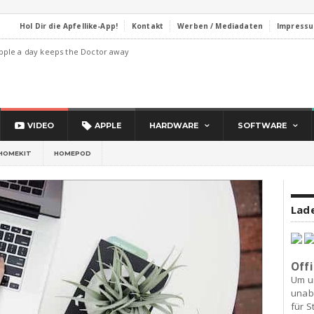
Hol Dir die Apfellike-App!
Kontakt
Werben / Mediadaten
Impress
pple a day keeps the Doctor away
VIDEO
APPLE
HARDWARE
SOFTWARE
HOMEKIT
HOMEPOD
Lade
Offi
Um u
unab
für S