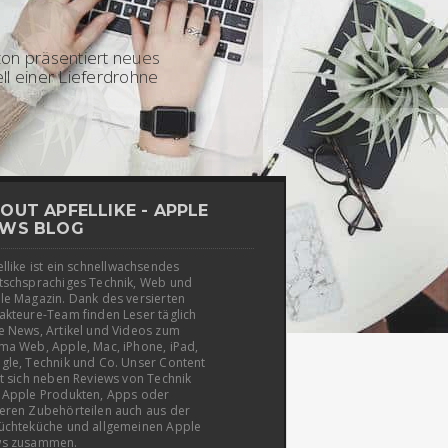
5 - Amazon
on präsentiert neues
l einer Lieferdrohne
OUT APFELLIKE - APPLE
WS BLOG
llike ist ein schnellwachsendes
tschsprachiges Technik, Web und
le Magazin. Dank des versierten
akteure-Team finden Leser täglich
e News, Artikel und Videos zum
ma Web, Apple, Mac, iPhone, iPad,
gle, Technik und Co. Unser Content
t sich neben Reviews von Technik
 Apple Produkten, Apps oder
eren Zubehörteilen auch aus der
üchteküche und allgemeinen Apple
s zusammen.