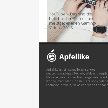
14:30 - 2015
YouTube – Das sind die
beliebtesten Games und
meistgesehenen Gaming-
Videos 2015
Apfellike ist ein schnellwachsendes
deutschsprachiges Technik, Web und Apple
Magazin, welches die Themengebiete, wie A
iPhone, iPad, Mac, Google, Facebook oder 
Form von Artikeln, News und Videos behand