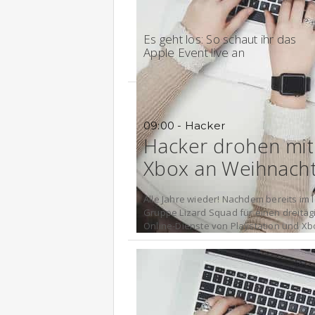
18:02 - Keynote
Es geht los: So schaut ihr das
Apple Event live an
09:00 - Hacker
Hacker drohen mit 
Xbox an Weihnach
Alle Jahre wieder! Nachdem bereits im l
Gruppe Lizard Squad für einen dreitäg
Online-Dienste von Playstation und Xbo