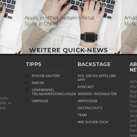
08:30 - Apple
15:4
Apple eröffnet weiteren Retail
Amaz
Store in China
Model
WEITERE QUICK-NEWS
TIPPS
BACKSTAGE
AB
NE
IPHONE KAUFEN?
HOL DIR DIE APFELLIKE-
APP!
Apfe
EMPIRE
deu
KONTAKT
GEWINNSPIEL
App
TEILNAHMEBEDINGUNGEN
WERBEN / MEDIADATEN
Red
pple,
UMFRAGE
IMPRESSUM
neu
Web, in
The
elt.
DATENSCHUTZ
Goo
TEAM
setz
und
WIR SUCHEN DICH!
and
Ger
New