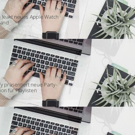
 - Featured
 leakt neues Apple Watch
and
 - Party
fy präsentiert neue Party-
ion für Playlisten