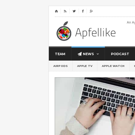
⌂




An A
TEAM
NEWS
PODCAST
AIRPODS
APPLE TV
APPLE WATCH