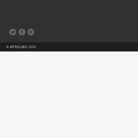



©
APFELLIKE
2026.