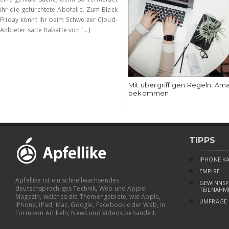
ihr die gefürchtete Abofalle. Zum Black
Friday könnt ihr beim Schweizer Cloud-
Anbieter satte Rabatte von [...]
Mit übergriffigen Regeln: Am
bekommen
TIPPS
IPHONE K
EMPIRE
Apfellike ist ein schnellwachsendes
GEWINNSP
deutschsprachiges Technik, Web und Apple
TEILNAHM
Magazin, welches die Themengebiete, wie Apple,
UMFRAGE
iPhone, iPad, Mac, Google, Facebook oder Web, in
Form von Artikeln, News und Videos behandelt.