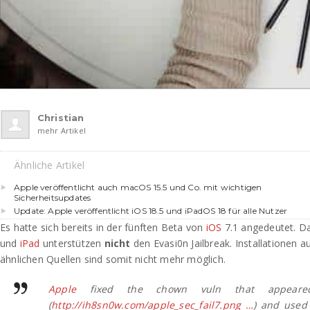
Christian
mehr Artikel
Ähnliche Artikel
Apple veröffentlicht auch macOS 15.5 und Co. mit wichtigen
Sicherheitsupdates
Update: Apple veröffentlicht iOS 18.5 und iPadOS 18 für alle Nutzer
Es hatte sich bereits in der fünften Beta von
iOS
7.1 angedeutet. D
und
iPad
unterstützen
nicht
den Evasi0n Jailbreak. Installationen 
ähnlichen Quellen sind somit nicht mehr möglich.
Apple
fixed the chown vuln that appear
(
http://ih8sn0w.com/apple_sec_fail7.png …
) and used