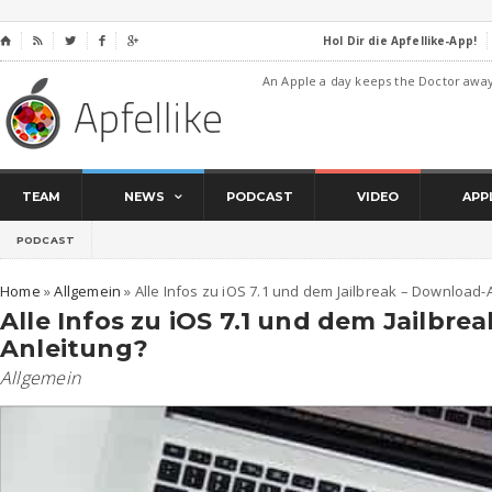
Hol Dir die Apfellike-App!
⌂




An Apple a day keeps the Doctor awa
TEAM
NEWS
PODCAST
VIDEO
APP
PODCAST
Home
»
Allgemein
»
Alle Infos zu iOS 7.1 und dem Jailbreak – Download-
Alle Infos zu iOS 7.1 und dem Jailbre
Anleitung?
Allgemein