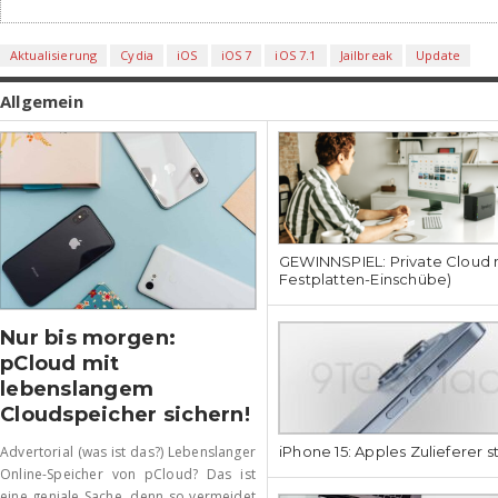
Aktualisierung
Cydia
iOS
iOS 7
iOS 7.1
Jailbreak
Update
Allgemein
GEWINNSPIEL: Private Cloud 
Festplatten-Einschübe)
Nur bis morgen:
pCloud mit
lebenslangem
Cloudspeicher sichern!
iPhone 15: Apples Zulieferer 
Advertorial (was ist das?) Lebenslanger
Online-Speicher von pCloud? Das ist
eine geniale Sache, denn so vermeidet