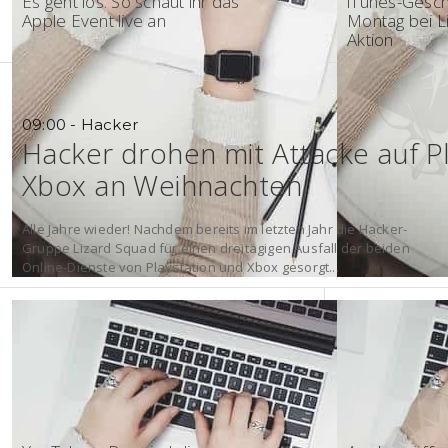
Es geht los: So schaut ihr das
iTunes-Gesc
Apple Event live an
Montag bei Li
Aktion
09:00 - Hacker
Hacker drohen mit Attacke auf P
Xbox an Weihnachten
Alle Jahre wieder! Nachdem bereits im letzten Jahr die Hacker-
Gruppe Lizard Squad für einen dreitägigen Ausfall der beiden
Online-Dienste von Playstation und Xbox gesorgt...
14:30 - 2015
08:30 - Appl