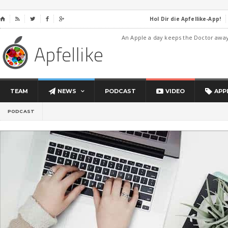
Hol Dir die Apfellike-App!
⌂




An Apple a day keeps the Doctor awa
TEAM
NEWS
PODCAST
VIDEO
APP
PODCAST