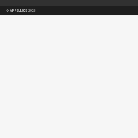
©
APFELLIKE
2026.