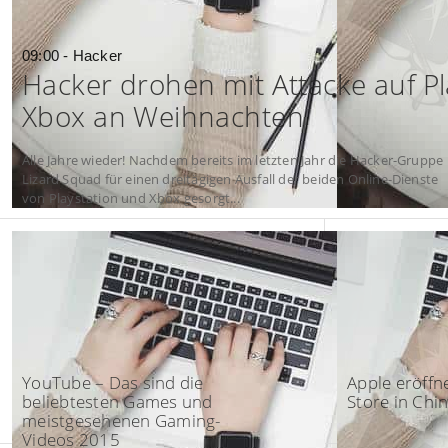
09:00 - Hacker
Hacker drohen mit Attacke auf P
Xbox an Weihnachten
Alle Jahre wieder! Nachdem bereits im letzten Jahr die Hacker-Gruppe
Lizard Squad für einen dreitägigen Ausfall der beiden Online-Dienste
von Playstation und Xbox gesorgt...
14:30 - 2015
08:30 - Apple
YouTube – Das sind die
Apple eröffne
beliebtesten Games und
Store in Chi
meistgesehenen Gaming-
Videos 2015