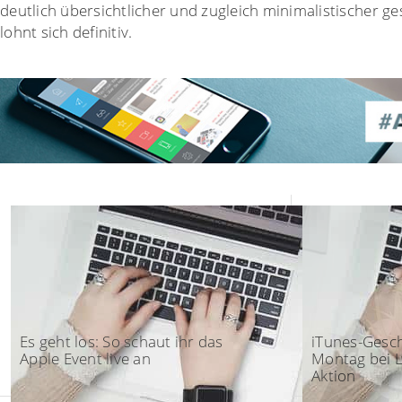
deutlich übersichtlicher und zugleich minimalistischer ge
lohnt sich definitiv.
18:02 - Keynote
17:57 - Österr
Es geht los: So schaut ihr das
iTunes-Gesc
Apple Event live an
Montag bei L
Aktion