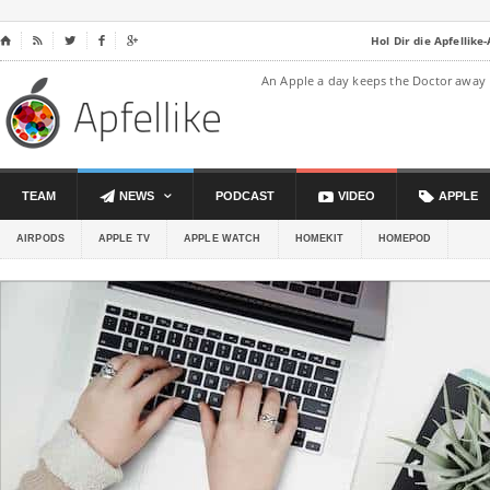
Hol Dir die Apfellike
⌂




An Apple a day keeps the Doctor away
TEAM
NEWS
PODCAST
VIDEO
APPLE
AIRPODS
APPLE TV
APPLE WATCH
HOMEKIT
HOMEPOD