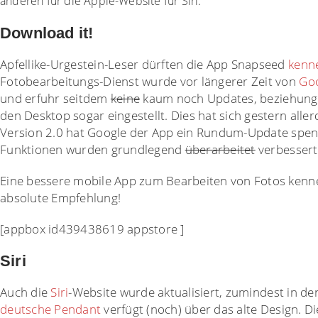
anderen für die Apple-Website für Siri.
Download it!
Apfellike-Urgestein-Leser dürften die App Snapseed
kenn
Fotobearbeitungs-Dienst wurde vor längerer Zeit von
Go
und erfuhr seitdem
keine
kaum noch Updates, beziehung
den Desktop sogar eingestellt. Dies hat sich gestern aller
Version 2.0 hat Google der App ein Rundum-Update spend
Funktionen wurden grundlegend
überarbeitet
verbessert
Eine bessere mobile App zum Bearbeiten von Fotos kenne
absolute Empfehlung!
[appbox id439438619 appstore ]
Siri
Auch die
Siri
-Website wurde aktualisiert, zumindest in de
deutsche Pendant
verfügt (noch) über das alte Design. Di