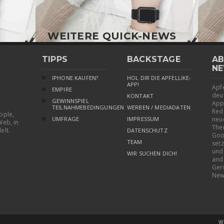
WEITERE QUICK-NEWS
TIPPS
BACKSTAGE
AB
NE
IPHONE KAUFEN?
HOL DIR DIE APFELLIKE-
APP!
Apfe
EMPIRE
deu
KONTAKT
GEWINNSPIEL
App
TEILNAHMEBEDINGUNGEN
WERBEN / MEDIADATEN
Red
pple,
UMFRAGE
IMPRESSUM
neu
Web, in
The
elt.
DATENSCHUTZ
Goo
TEAM
setz
und
WIR SUCHEN DICH!
and
Ger
New
W