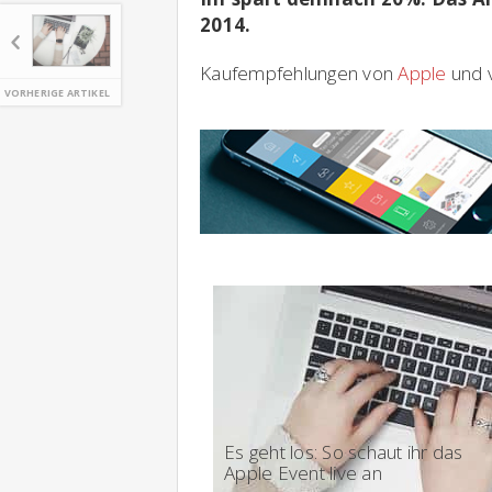
2014.
Kaufempfehlungen von
Apple
und v
VORHERIGE ARTIKEL
18:02 - Keynote
Es geht los: So schaut ihr das
Apple Event live an