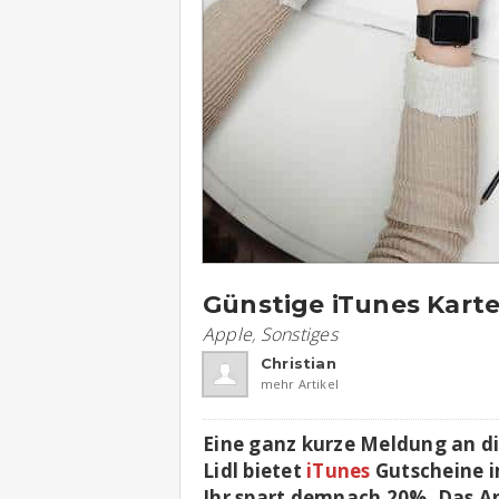
Günstige iTunes Karte
Apple
,
Sonstiges
Christian
mehr Artikel
Eine ganz kurze Meldung an d
Lidl bietet
iTunes
Gutscheine i
Ihr spart demnach 20%. Das A