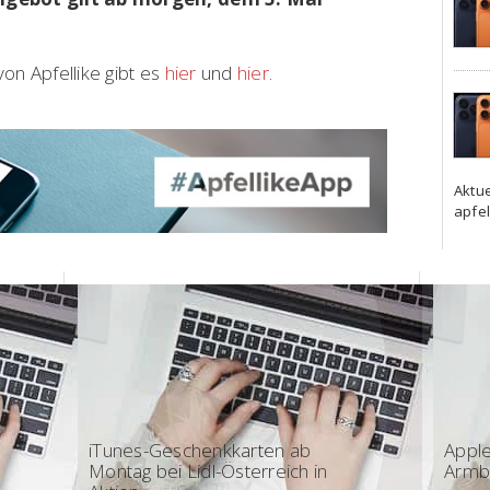
on Apfellike gibt es
hier
und
hier
.
Aktu
apfel
17:57 - Österreich
12:40
iTunes-Geschenkkarten ab
Apple
Montag bei Lidl-Österreich in
Armb