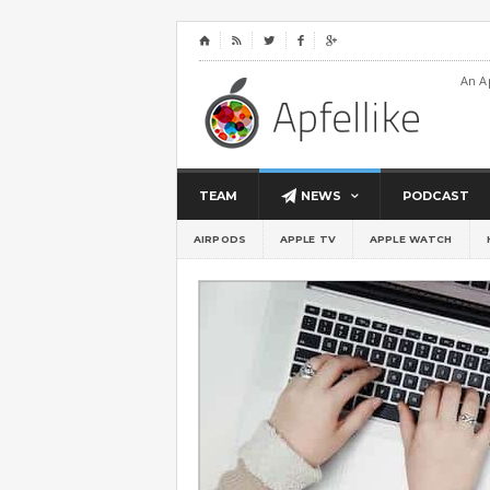
⌂




An A
TEAM
NEWS
PODCAST
AIRPODS
APPLE TV
APPLE WATCH