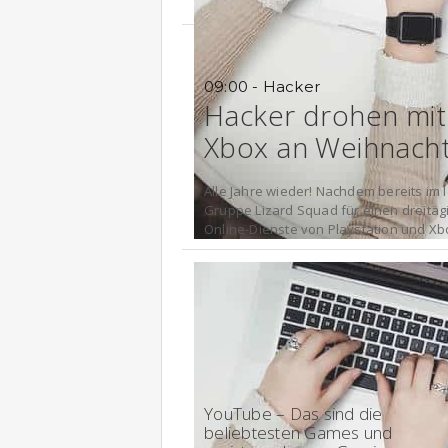
09:00 - Hacker
Hacker drohen mit 
Xbox an Weihnach
Alle Jahre wieder! Nachdem bereits im l
Gruppe Lizard Squad für einen dreitäg
Online-Dienste von Playstation und Xbo
14:30 - 2015
YouTube – Das sind die
beliebtesten Games und