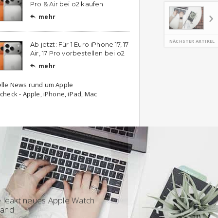
Pro & Air bei o2 kaufen
mehr

NÄCHSTER ARTIKEL
Ab jetzt: Für 1 Euro iPhone 17, 17
Air, 17 Pro vorbestellen bei o2
mehr

elle News rund um Apple
check - Apple, iPhone, iPad, Mac
 - Featured
 leakt neues Apple Watch
and