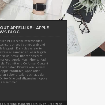
OUT APFELLIKE - APPLE
WS BLOG
llike ist ein schnellwachsendes
tschsprachiges Technik, Web und
le Magazin. Dank des versierten
akteure-Team finden Leser täglich
e News, Artikel und Videos zum
ma Web, Apple, Mac, iPhone, iPad,
gle, Technik und Co. Unser Content
t sich neben Reviews von Technik
 Apple Produkten, Apps oder
eren Zubehörteilen auch aus der
üchteküche und allgemeinen Apple
s zusammen.
EB & TECHNIK MAGAZIN | DESIGN BY
JUERGEN.CO