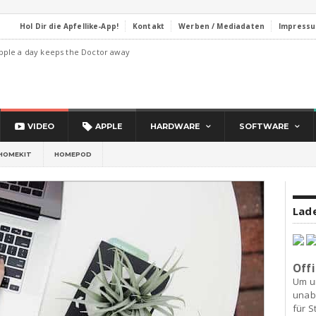
Hol Dir die Apfellike-App!
Kontakt
Werben / Mediadaten
Impress
pple a day keeps the Doctor away
VIDEO
APPLE
HARDWARE
SOFTWARE
HOMEKIT
HOMEPOD
Lade
Offi
Um u
unab
für S