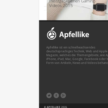
meistgesehenen Gaming-
Videos 2015
Apfellike ist ein schnellwachsendes
deutschsprachiges Technik, Web und Apple
Magazin, welches die Themengebiete, wie A
iPhone, iPad, Mac, Google, Facebook oder 
Form von Artikeln, News und Videos behand



©
APFELLIKE
2026.