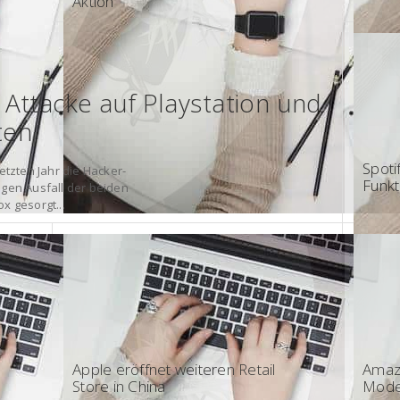
Aktion
Attacke auf Playstation und
ten
07:00
Spoti
etzten Jahr die Hacker-
Funkt
igen Ausfall der beiden
x gesorgt...
08:30 - Apple
15:4
Apple eröffnet weiteren Retail
Amaz
Store in China
Model