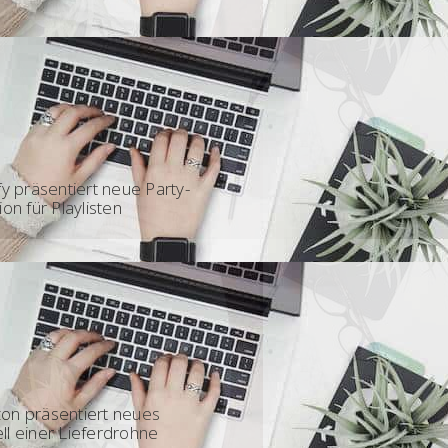
 - Party
fy präsentiert neue Party-
ion für Playlisten
5 - Amazon
on präsentiert neues
l einer Lieferdrohne