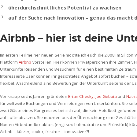
überdurchschnittliches Potential zu wachsen
auf der Suche nach Innovation – genau das macht 
Airbnb – hier ist deine Un
Im ersten Teil meiner neuen Serie möchte ich euch die 2008 im Silicon 
Plattform
Airbnb
vorstellen. Hier können Privatpersonen ihre Zimmer, 
Unterkünfte Reisenden und Besuchern für einen bestimmten Zeitraum 
Interessierte User können ihr gesichtetes Angebot sofort buchen – sch
flexibel. Anschließend sind Bewertungen der Unterkunft seitens der Us
Vor knapp sechs Jahren gründeten
Brian Chesky
,
Joe Gebbia
und
Natha
für weltweite Buchungen und Vermietungen von Unterkünften. Sie selb
zwei Gäste eines Kongresses bei sich auf, die kein Hotelbett gefunden 
auf Luftmatratzen. Sie machten aus der Übernachtung eine Geschäfts
Namen Airbedandbreakfast (englisch: Luftmatratze und Frühstück) kür
Airbnb – kürzer, cooler, frischer – innovativer?!