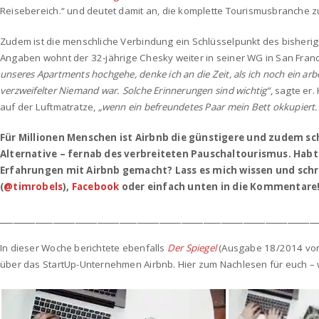
Reisebereich.“ und deutet damit an, die komplette Tourismusbranche z
Zudem ist die menschliche Verbindung ein Schlüsselpunkt des bisheri
Angaben wohnt der 32-jährige Chesky weiter in seiner WG in San Franc
unseres Apartments hochgehe, denke ich an die Zeit, als ich noch ein arbe
verzweifelter Niemand war. Solche Erinnerungen sind wichtig“
, sagte er.
auf der Luftmatratze,
„wenn ein befreundetes Paar mein Bett okkupiert.
Für Millionen Menschen ist Airbnb die günstigere und zudem sc
Alternative – fernab des verbreiteten Pauschaltourismus. Habt
Erfahrungen mit Airbnb gemacht? Lass es mich wissen und schre
(
@timrobels
),
Facebook
oder einfach unten in die Kommentare! 
________________________________________________________________________
In dieser Woche berichtete ebenfalls
Der Spiegel
(Ausgabe 18/2014 von 
über das StartUp-Unternehmen Airbnb. Hier zum Nachlesen für euch – wi