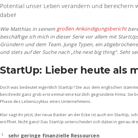
Potential unser Leben verändern und bereichern wo
dabei!
großen Ankündigungsbericht
Wie Matthias in seinem
bere
beschäftige ich mich in dieser Serie vor allem mit Start
Gründern und dem Team. Junge Typen, ein abgebrochene
und stets auf der Suche nach „the next big thing“. Seht se
StartUp: Lieber heute als
Doch was bedeutet eigentlich StartUp? Die aus dem englischen stamm
beschreibt ganz grob erst einmal eine kürzlich gegründete Firma. Sie be
Phase des Lebenszyklus eines Unternehmens.
Klar sagt ihr jetzt, der neue Bäcker an der Ecke ist auch ein StartUp, sch
eröffnet. Nicht ganz! Das StartUp unterscheidet sich dabei in genau dre
sehr geringe finanzielle Ressourcen