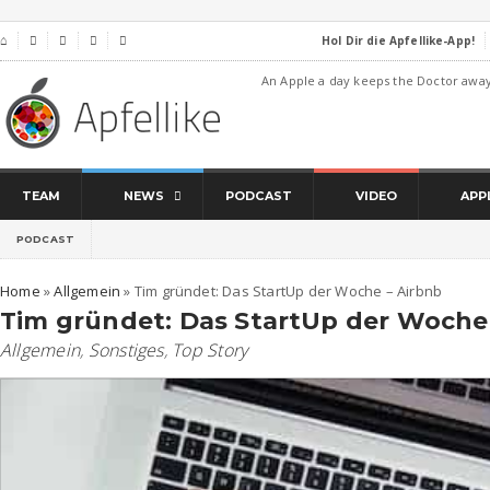
Hol Dir die Apfellike-App!
⌂




An Apple a day keeps the Doctor awa
TEAM
NEWS
PODCAST
VIDEO
APP
PODCAST
Home
»
Allgemein
»
Tim gründet: Das StartUp der Woche – Airbnb
Tim gründet: Das StartUp der Woche
Allgemein
,
Sonstiges
,
Top Story