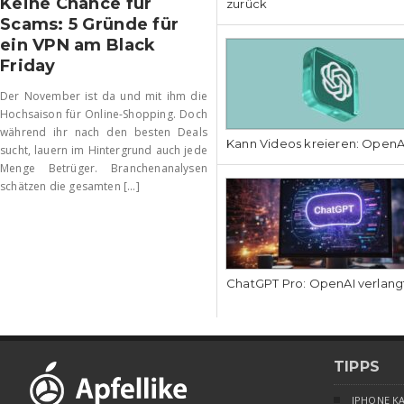
Keine Chance für
zurück
Scams: 5 Gründe für
ein VPN am Black
Friday
Der November ist da und mit ihm die
Hochsaison für Online-Shopping. Doch
während ihr nach den besten Deals
Kann Videos kreieren: OpenAI
sucht, lauern im Hintergrund auch jede
Menge Betrüger. Branchenanalysen
schätzen die gesamten [...]
ChatGPT Pro: OpenAI verlang
TIPPS
IPHONE K