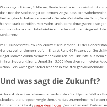
Wohnungen, Häuser, Schlösser, Boote, Inseln – Airbnb wächst mit solch
dass manche Städte Angst bekommen. Angst, dass sich Wohnbereiche 
Herbergslandschaften verwandeln. Gerade Weltstädte wie Berlin, San 
hiervon stark betroffen. Miet-Wohn- und Übernachtungspreise steigen 
sind sie unbezahlbar. Airbnb-Anbieter machen mit ihrem Angebot Hote
Konkurrenz.
Im US-Bundesstatt New York ermittelt seit Herbst 2013 der Generalstaa
Gerichtsverhandlungen laufen. Er sagt: Rund 60 Prozent der Geschäfte
illegal. Manche Airbnb-Vermieter deklarieren ihre Einkünfte aus Vermi
in ihrer Steuererklärung. Ungefähr 15.000 Menschen vermieteten App
Airbnb – ein womöglich Steuerschaden in zweistelliger Millionenhöhe.
Und was sagt die Zukunft?
Airbnb ist ohne Zweifel eines der wertvollsten StartUps der Welt und k
Cloudanbieter Dropbox vergleichen. Und das Unternehmen will weiter
Gründer Brian Chesky
sagte dem Focus
: „Wir suchen nach Partnern i