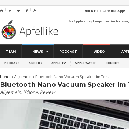
Hol Dir die Apfellike-App!
⌂




An Apple a day keeps the Doctor awa
TEAM
NEWS
PODCAST
VIDEO
APP
PODCAST
AIRPODS
APPLE TV
APPLE WATCH
HOMEKIT
Home
»
Allgemein
»
Bluetooth Nano Vacuum Speaker im Test
Bluetooth Nano Vacuum Speaker im 
Allgemein
,
iPhone
,
Review