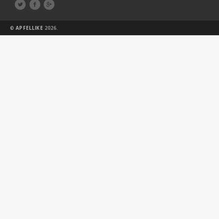



©
APFELLIKE
2026.