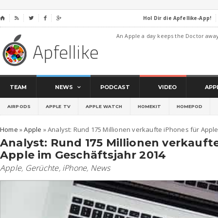
Hol Dir die Apfellike-App!
⌂




An Apple a day keeps the Doctor awa
TEAM
NEWS
PODCAST
VIDEO
APP
AIRPODS
APPLE TV
APPLE WATCH
HOMEKIT
HOMEPOD
Home
»
Apple
»
Analyst: Rund 175 Millionen verkaufte iPhones für Appl
Analyst: Rund 175 Millionen verkauft
Apple im Geschäftsjahr 2014
Apple
,
Gerüchte
,
iPhone
,
News