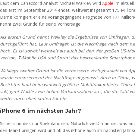
Laut dem Canaccord-Analyst Michael Walkley wird
Apple
im aktuell
das erst im September 2014 endet, weltweit insgesamt 175 Million
Damit korrigiert er eine vorangegangene Prognose von 171 Millio
nennt zwei Gründe für seine Vorhersage:
Als ersten Grund nennt Walkley die Ergebnisse von Umfragen, d
durchgeführt hat. Laut Umfragen ist die Nachfrage nach dem n
hoch. Es ist sowohl weltweit als auch bei den vier großen US-M
Verizon, T-Mobile USA und Sprint das bestverkaufte Smartphone
Walkleys zweiter Grund ist die verbesserte Verfügbarkeit von App
wurde entsprechend der Nachfrage angepasst. Auch in China, 
Berichten bald beim weltweit größten Mobilfunkanbieter China 
soll, geht Walkley von hohen Verkaufszahlen aus, die die Zahl v
weiter nach oben stufen könnte.
iPhone 6 im nächsten Jahr?
Sicher sind dies nur Spekulationen. Natürlich weiß man nie, was au
den Markt bringen wird und ob das iPhone auch im nächsten Jahr se