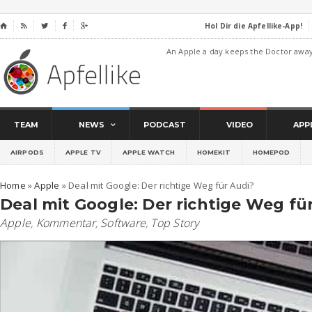
Hol Dir die Apfellike-App!
⌂




An Apple a day keeps the Doctor awa
TEAM
NEWS
PODCAST
VIDEO
APP
AIRPODS
APPLE TV
APPLE WATCH
HOMEKIT
HOMEPOD
Home
»
Apple
»
Deal mit Google: Der richtige Weg für Audi?
Deal mit Google: Der richtige Weg fü
Apple
,
Kommentar
,
Software
,
Top Story