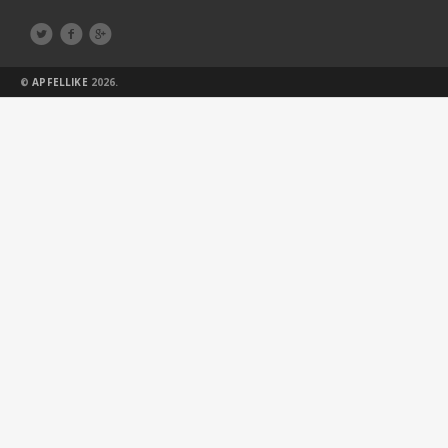



©
APFELLIKE
2026.