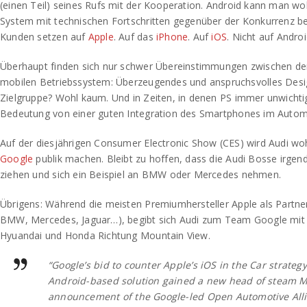
(einen Teil) seines Rufs mit der Kooperation. Android kann man wo
System mit technischen Fortschritten gegenüber der Konkurrenz b
Kunden setzen auf
Apple
. Auf das
iPhone
. Auf
iOS
. Nicht auf Androi
Überhaupt finden sich nur schwer Übereinstimmungen zwischen de
mobilen Betriebssystem: Überzeugendes und anspruchsvolles Desig
Zielgruppe? Wohl kaum. Und in Zeiten, in denen PS immer unwichti
Bedeutung von einer guten Integration des Smartphones im Autom
Auf der diesjährigen Consumer Electronic Show (CES) wird Audi wo
Google
publik machen. Bleibt zu hoffen, dass die Audi Bosse irge
ziehen und sich ein Beispiel an BMW oder Mercedes nehmen.
Übrigens: Während die meisten Premiumhersteller Apple als Partner
BMW, Mercedes, Jaguar…), begibt sich Audi zum Team Google mi
Hyuandai und Honda Richtung Mountain View.
“Google’s bid to counter Apple’s iOS in the Car strateg
Android-based solution gained a new head of steam 
announcement of the Google-led Open Automotive Alli