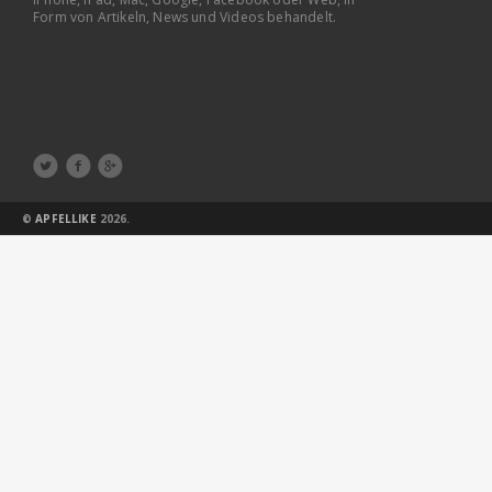
Form von Artikeln, News und Videos behandelt.



©
APFELLIKE
2026.