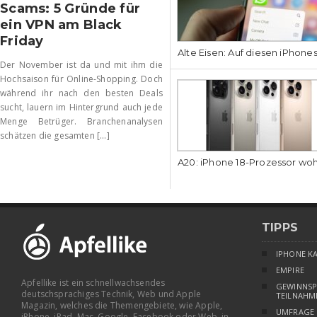
Scams: 5 Gründe für
ein VPN am Black
Friday
Alte Eisen: Auf diesen iPhone
Der November ist da und mit ihm die
Hochsaison für Online-Shopping. Doch
während ihr nach den besten Deals
sucht, lauern im Hintergrund auch jede
Menge Betrüger. Branchenanalysen
schätzen die gesamten [...]
A20: iPhone 18-Prozessor wo
TIPPS
IPHONE K
EMPIRE
Apfellike ist ein schnellwachsendes
GEWINNSP
deutschsprachiges Technik, Web und Apple
TEILNAHM
Magazin, welches die Themengebiete, wie Apple,
UMFRAGE
iPhone, iPad, Mac, Google, Facebook oder Web, in