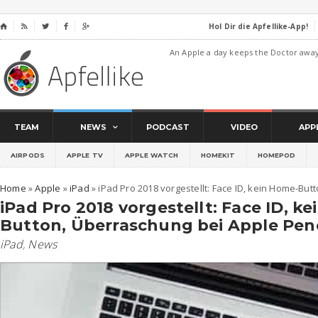
Hol Dir die Apfellike-App!
⌂




An Apple a day keeps the Doctor awa
TEAM
NEWS
PODCAST
VIDEO
APP
AIRPODS
APPLE TV
APPLE WATCH
HOMEKIT
HOMEPOD
Home
»
Apple
»
iPad
»
iPad Pro 2018 vorgestellt: Face ID, kein Home-But
iPad Pro 2018 vorgestellt: Face ID, k
Button, Überraschung bei Apple Penc
iPad
,
News