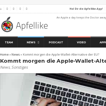
Hol Dir die Apfellike-App!
⌂




An Apple a day keeps the Doctor awa
TEAM
NEWS
PODCAST
VIDEO
APP
Home
»
News
»
Kommt morgen die Apple-Wallet-Alternative der EU?
Kommt morgen die Apple-Wallet-Alte
News
,
Sonstiges