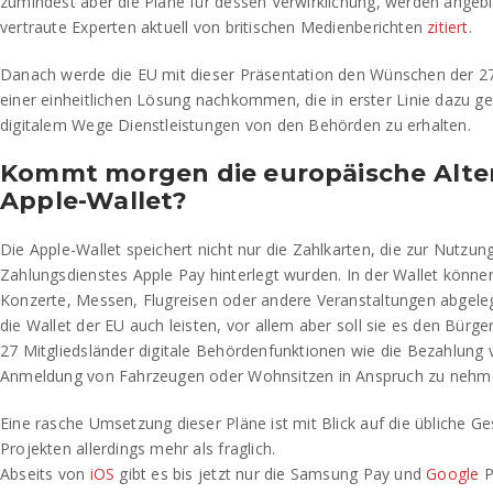
zumindest aber die Pläne für dessen Verwirklichung, werden angebl
vertraute Experten aktuell von britischen Medienberichten
zitiert
.
Danach werde die EU mit dieser Präsentation den Wünschen der 27
einer einheitlichen Lösung nachkommen, die in erster Linie dazu ge
digitalem Wege Dienstleistungen von den Behörden zu erhalten.
Kommt morgen die europäische Alter
Apple-Wallet?
Die Apple-Wallet speichert nicht nur die Zahlkarten, die zur Nutzun
Zahlungsdienstes Apple Pay hinterlegt wurden. In der Wallet können
Konzerte, Messen, Flugreisen oder andere Veranstaltungen abgeleg
die Wallet der EU auch leisten, vor allem aber soll sie es den Bürge
27 Mitgliedsländer digitale Behördenfunktionen wie die Bezahlung
Anmeldung von Fahrzeugen oder Wohnsitzen in Anspruch zu nehm
Eine rasche Umsetzung dieser Pläne ist mit Blick auf die übliche G
Projekten allerdings mehr als fraglich.
Abseits von
iOS
gibt es bis jetzt nur die Samsung Pay und
Google
P