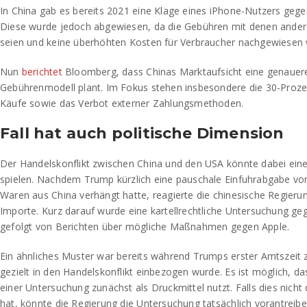
In China gab es bereits 2021 eine Klage eines iPhone-Nutzers geg
Diese wurde jedoch abgewiesen, da die Gebühren mit denen andere
seien und keine überhöhten Kosten für Verbraucher nachgewiesen
Nun
berichtet
Bloomberg, dass Chinas Marktaufsicht eine genauer
Gebührenmodell plant. Im Fokus stehen insbesondere die 30-Prozen
Käufe sowie das Verbot externer Zahlungsmethoden.
Fall hat auch politische Dimension
Der Handelskonflikt zwischen China und den USA könnte dabei eine
spielen. Nachdem Trump kürzlich eine pauschale Einfuhrabgabe von
Waren aus China verhängt hatte, reagierte die chinesische Regierun
Importe. Kurz darauf wurde eine kartellrechtliche Untersuchung g
gefolgt von Berichten über mögliche Maßnahmen gegen Apple.
Ein ähnliches Muster war bereits während Trumps erster Amtszeit 
gezielt in den Handelskonflikt einbezogen wurde. Es ist möglich, d
einer Untersuchung zunächst als Druckmittel nutzt. Falls dies nich
hat, könnte die Regierung die Untersuchung tatsächlich vorantreibe