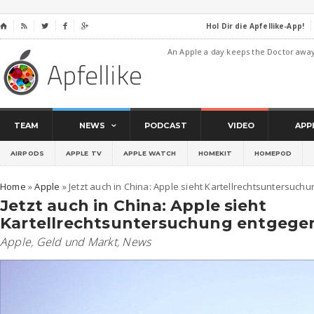
Hol Dir die Apfellike-App!
⌂




An Apple a day keeps the Doctor awa
TEAM
NEWS
PODCAST
VIDEO
APP
AIRPODS
APPLE TV
APPLE WATCH
HOMEKIT
HOMEPOD
Home
»
Apple
»
Jetzt auch in China: Apple sieht Kartellrechtsuntersuch
Jetzt auch in China: Apple sieht
Kartellrechtsuntersuchung entgege
Apple
,
Geld und Markt
,
News