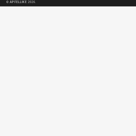
©
APFELLIKE
2026.