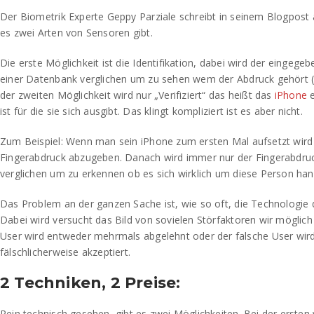
Der Biometrik Experte Geppy Parziale schreibt in seinem Blogpost 
es zwei Arten von Sensoren gibt.
Die erste Möglichkeit ist die Identifikation, dabei wird der eingege
einer Datenbank verglichen um zu sehen wem der Abdruck gehört (si
der zweiten Möglichkeit wird nur „Verifiziert“ das heißt das
iPhone
e
ist für die sie sich ausgibt. Das klingt kompliziert ist es aber nicht.
Zum Beispiel: Wenn man sein iPhone zum ersten Mal aufsetzt wir
Fingerabdruck abzugeben. Danach wird immer nur der Fingerabdru
verglichen um zu erkennen ob es sich wirklich um diese Person han
Das Problem an der ganzen Sache ist, wie so oft, die Technologie d
Dabei wird versucht das Bild von sovielen Störfaktoren wir möglich
User wird entweder mehrmals abgelehnt oder der falsche User wi
fälschlicherweise akzeptiert.
2 Techniken, 2 Preise:
Rein technisch gesehen, gibt es zwei Möglichkeiten. Bei der ersten