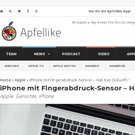
Hol Dir die Apfellike-App!
⌂




An Apple a day keeps the Doctor awa
TEAM
NEWS
PODCAST
VIDEO
APP
AIRPODS
APPLE TV
APPLE WATCH
HOMEKIT
HOMEPOD
Home
»
Apple
»
iPhone mit Fingerabdruck-Sensor – Hat das Zukunft?
iPhone mit Fingerabdruck-Sensor – H
Apple
,
Gerüchte
,
iPhone