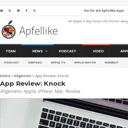
Hol Dir die Apfellike-App!
⌂




An Apple a day keeps the Doctor awa
TEAM
NEWS
PODCAST
VIDEO
APP
PODCAST
AIRPODS
APPLE TV
APPLE WATCH
HOMEKIT
Home
»
Allgemein
»
App Review: Knock
App Review: Knock
Allgemein
,
Apple
,
iPhone
,
Mac
,
Review