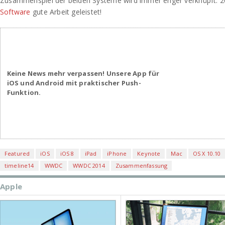
Zusammenspiel der beiden Systeme wird immer enger verknüpft. 20
Software
gute Arbeit geleistet!
Keine News mehr verpassen! Unsere App für
iOS und Android mit praktischer Push-
Funktion.
Featured
iOS
iOS 8
iPad
iPhone
Keynote
Mac
OS X 10.10
timeline14
WWDC
WWDC 2014
Zusammenfassung
Apple