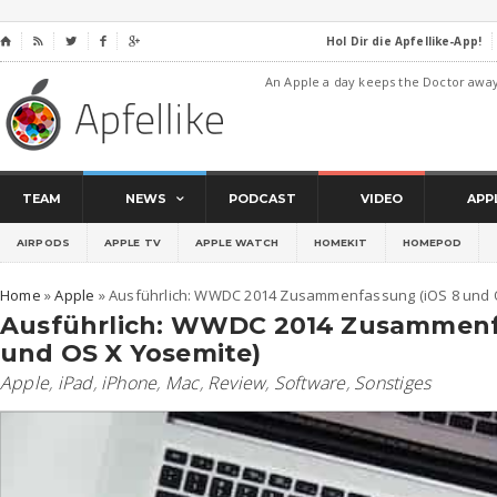
Hol Dir die Apfellike-App!
⌂




An Apple a day keeps the Doctor awa
TEAM
NEWS
PODCAST
VIDEO
APP
AIRPODS
APPLE TV
APPLE WATCH
HOMEKIT
HOMEPOD
Home
»
Apple
»
Ausführlich: WWDC 2014 Zusammenfassung (iOS 8 und 
Ausführlich: WWDC 2014 Zusammenf
und OS X Yosemite)
Apple
,
iPad
,
iPhone
,
Mac
,
Review
,
Software
,
Sonstiges