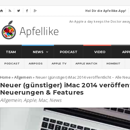
Hol Dir die Apfellike-App!
⌂




An Apple a day keeps the Doctor awa
TEAM
NEWS
PODCAST
VIDEO
APP
PODCAST
AIRPODS
APPLE TV
APPLE WATCH
HOMEKIT
Home
»
Allgemein
»
Neuer (günstiger) iMac 2014 veröffentlicht – Alle N
Neuer (günstiger) iMac 2014 veröffent
Neuerungen & Features
Allgemein
,
Apple
,
Mac
,
News