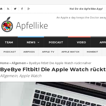
Hol Dir die Apfellike-App!
⌂




An Apple a day keeps the Doctor awa
TEAM
NEWS
PODCAST
VIDEO
APP
PODCAST
AIRPODS
APPLE TV
APPLE WATCH
HOMEKIT
Home
»
Allgemein
»
ByeBye Fitbit! Die Apple Watch rückt näher
ByeBye Fitbit! Die Apple Watch rück
Allgemein
,
Apple Watch