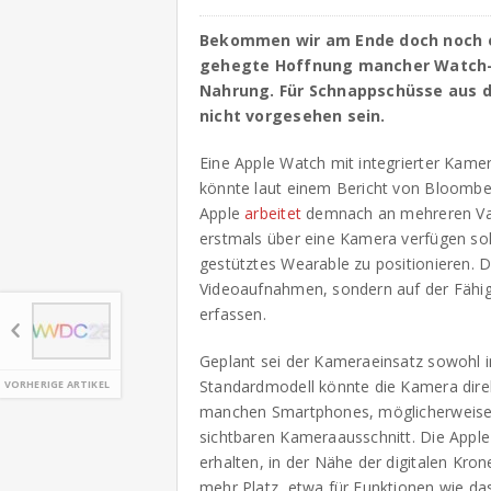
Bekommen wir am Ende doch noch e
gehegte Hoffnung mancher Watch-N
Nahrung. Für Schnappschüsse aus d
nicht vorgesehen sein.
Eine Apple Watch mit integrierter Kame
könnte laut einem Bericht von Bloomber
Apple
arbeitet
demnach an mehreren Var
erstmals über eine Kamera verfügen soll
gestütztes Wearable zu positionieren. D
Videoaufnahmen, sondern auf der Fähig
erfassen.
Geplant sei der Kameraeinsatz sowohl in
Standardmodell könnte die Kamera direk
VORHERIGE ARTIKEL
manchen Smartphones, möglicherweise 
sichtbaren Kameraausschnitt. Die Apple
erhalten, in der Nähe der digitalen Kro
mehr Platz, etwa für Funktionen wie d