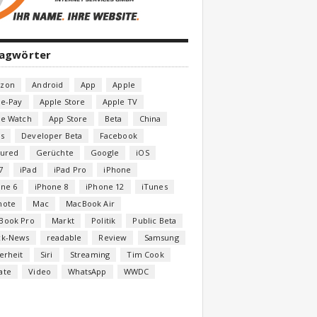
lagwörter
zon
Android
App
Apple
le-Pay
Apple Store
Apple TV
le Watch
App Store
Beta
China
s
Developer Beta
Facebook
tured
Gerüchte
Google
iOS
7
iPad
iPad Pro
iPhone
one 6
iPhone 8
iPhone 12
iTunes
note
Mac
MacBook Air
Book Pro
Markt
Politik
Public Beta
ck-News
readable
Review
Samsung
erheit
Siri
Streaming
Tim Cook
ate
Video
WhatsApp
WWDC