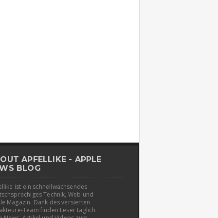
OUT APFELLIKE - APPLE
WS BLOG
llike ist ein schnellwachsendes
tschsprachiges Technik, Web und
le Magazin. Dank des versierten
akteure-Team finden Leser täglich
e News, Artikel und Videos zum