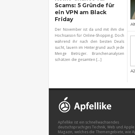
Scams: 5 Gründe für
ein VPN am Black
Friday
Al
Der November ist da und mit ihm die
Hochsaison für Online-Shopping. Doch
während ihr nach den besten Deals
sucht, lauern im Hintergrund auch jede
Menge Betrüger. Branchenanalysen
schätzen die gesamten [...]
A2
Apfellike ist ein schnellwachsendes
deutschsprachiges Technik, Web und Apple
Magazin, welches die Themengebiete, wie A