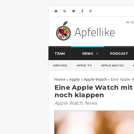
⌂




An A
TEAM
NEWS
PODCAST
AIRPODS
APPLE TV
APPLE WATCH
Home
»
Apple
»
Apple Watch
»
Eine Apple 
Eine Apple Watch mit
noch klappen
Apple Watch
,
News