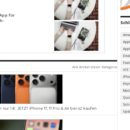
App für
sh-
Sch
Ama
App
App
Deal
Fea
Alle Artikel dieser Kategorie
iOS 
iPh
Key
Mac
Qui
Sich
r nur 1 €: JETZT iPhone 17, 17 Pro & Air bei o2 kaufen
Upd