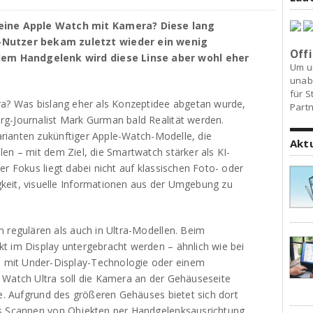
ine Apple Watch mit Kamera? Diese lang
utzer bekam zuletzt wieder ein wenig
Offi
em Handgelenk wird diese Linse aber wohl eher
Um u
unab
für S
ra? Was bislang eher als Konzeptidee abgetan wurde,
Partn
g-Journalist Mark Gurman bald Realität werden.
ianten zukünftiger Apple-Watch-Modelle, die
Akt
en – mit dem Ziel, die Smartwatch stärker als KI-
er Fokus liegt dabei nicht auf klassischen Foto- oder
keit, visuelle Informationen aus der Umgebung zu
 regulären als auch in Ultra-Modellen. Beim
t im Display untergebracht werden – ähnlich wie bei
mit Under-Display-Technologie oder einem
 Watch Ultra soll die Kamera an der Gehäuseseite
ne. Aufgrund des größeren Gehäuses bietet sich dort
as Scannen von Objekten per Handgelenksausrichtung.