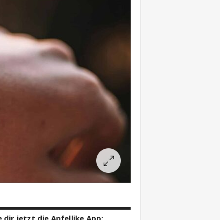
 dir jetzt die Apfellike App: