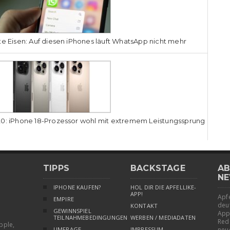
te Eisen: Auf diesen iPhones läuft WhatsApp nicht mehr
0: iPhone 18-Prozessor wohl mit extremem Leistungssprung
TIPPS
BACKSTAGE
AB
NE
IPHONE KAUFEN?
HOL DIR DIE APFELLIKE-
APP!
Apfe
EMPIRE
deu
KONTAKT
GEWINNSPIEL
App
TEILNAHMEBEDINGUNGEN
WERBEN / MEDIADATEN
Red
pple,
UMFRAGE
IMPRESSUM
neu