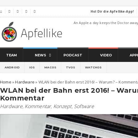
Hol Dir die Apfellike-App!
⌂




An Apple a day keeps the Doctor awa
TEAM
NEWS
PODCAST
VIDEO
APP
ANDROID
IOS
MACOS
TVOS
WATCHOS
Home
»
Hardware
»
WLAN bei der Bahn erst 2016! – Warum? – Komment
WLAN bei der Bahn erst 2016! – Waru
Kommentar
Hardware
,
Kommentar
,
Konzept
,
Software