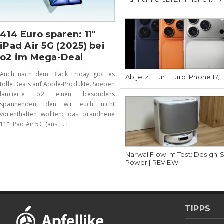
414 Euro sparen: 11″
iPad Air 5G (2025) bei
o2 im Mega-Deal
Auch nach dem Black Friday gibt es
Ab jetzt: Für 1 Euro iPhone 17, 
tolle Deals auf Apple-Produkte. Soeben
lancierte o2 einen besonders
spannenden, den wir euch nicht
vorenthalten wollten: das brandneue
11" iPad Air 5G (aus [...]
Narwal Flow im Test: Design-
Power | REVIEW
TIPPS