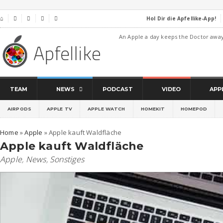
Hol Dir die Apfellike-App!
⌂




An Apple a day keeps the Doctor awa
TEAM
NEWS
PODCAST
VIDEO
APP
AIRPODS
APPLE TV
APPLE WATCH
HOMEKIT
HOMEPOD
Home
»
Apple
»
Apple kauft Waldfläche
Apple kauft Waldfläche
Apple
,
News
,
Sonstiges