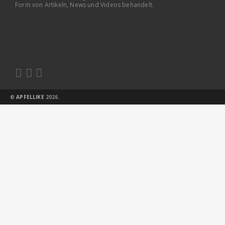
Form von Artikeln, News und Videos behandelt.



©
APFELLIKE
2026.