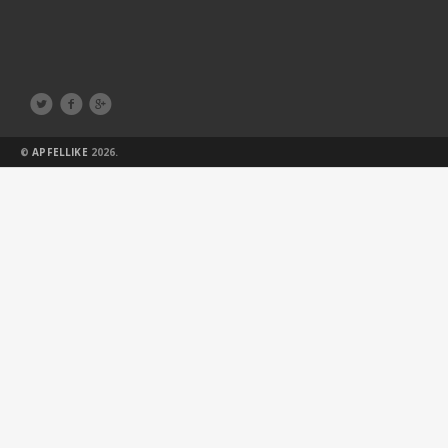



©
APFELLIKE
2026.