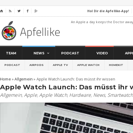
Hol Dir die Apfellike-App!
⌂




An Apple a day keeps the Doctor awa
TEAM
NEWS
PODCAST
VIDEO
APP
PODCAST
AIRPODS
APPLE TV
APPLE WATCH
HOMEKIT
Home
»
Allgemein
»
Apple Watch Launch: Das müsst ihr wissen
Apple Watch Launch: Das müsst ihr 
Allgemein
,
Apple
,
Apple Watch
,
Hardware
,
News
,
Smartwatc