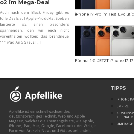
o2 im Mega-Deal
Auch nach dem Black Friday gibt es
iPhone 17 Pro im Test: Evoluti
tolle Deals auf Apple-Produkte. Soeben
lancierte o2 einen besonders
spannenden, den wir euch nicht
vorenthalten wollten: das brandneue
11" iPad Air 5G (aus [...]
Für nur 1 €: JETZT iPhone 17, 1
TIPPS
IPHONE K
EMPIRE
Apfellike ist ein schnellwachsendes
GEWINNSP
deutschsprachiges Technik, Web und Apple
TEILNAHM
Magazin, welches die Themengebiete, wie Apple,
UMFRAGE
iPhone, iPad, Mac, Google, Facebook oder Web, in
Form von Artikeln, News und Videos behandelt.