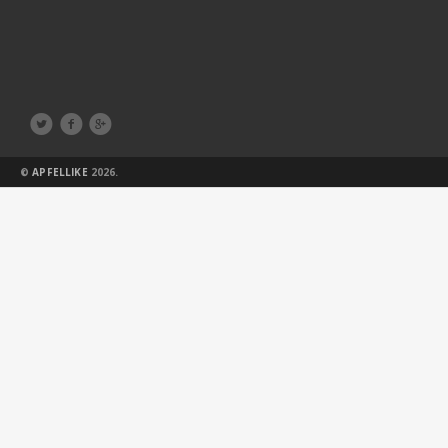



©
APFELLIKE
2026.