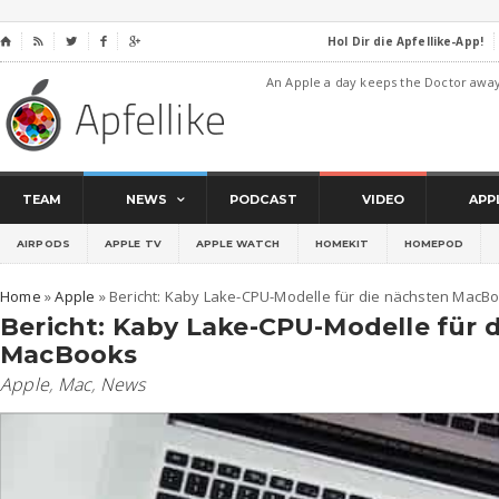
Hol Dir die Apfellike-App!
⌂




An Apple a day keeps the Doctor awa
TEAM
NEWS
PODCAST
VIDEO
APP
AIRPODS
APPLE TV
APPLE WATCH
HOMEKIT
HOMEPOD
Home
»
Apple
»
Bericht: Kaby Lake-CPU-Modelle für die nächsten MacB
Bericht: Kaby Lake-CPU-Modelle für 
MacBooks
Apple
,
Mac
,
News