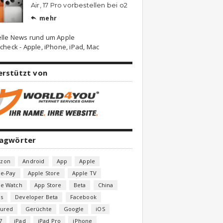
Air, 17 Pro vorbestellen bei o2
mehr

elle News rund um Apple
check - Apple, iPhone, iPad, Mac
erstützt von
lagwörter
zon
Android
App
Apple
le-Pay
Apple Store
Apple TV
le Watch
App Store
Beta
China
s
Developer Beta
Facebook
tured
Gerüchte
Google
iOS
7
iPad
iPad Pro
iPhone