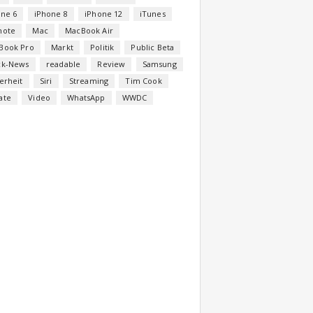
one 6
iPhone 8
iPhone 12
iTunes
note
Mac
MacBook Air
Book Pro
Markt
Politik
Public Beta
ck-News
readable
Review
Samsung
erheit
Siri
Streaming
Tim Cook
ate
Video
WhatsApp
WWDC