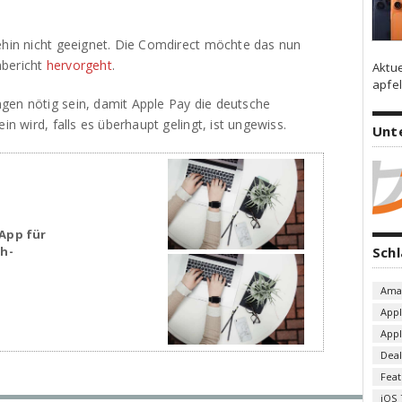
nehin nicht geeignet. Die Comdirect möchte das nun
nbericht
hervorgeht
.
Aktu
apfel
gen nötig sein, damit Apple Pay die deutsche
in wird, falls es überhaupt gelingt, ist ungewiss.
Unt
App für
Sch
sh-
Ama
App
App
Deal
Fea
iOS 