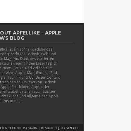
OUT APFELLIKE - APPLE
WS BLOG
llike ist ein schnellwachsendes
tschsprachiges Technik, Web und
le Magazin. Dank des versierten
akteure-Team finden Leser täglich
e News, Artikel und Videos zum
ma Web, Apple, Mac, iPhone, iPad,
gle, Technik und Co. Unser Content
t sich neben Reviews von Technik
 Apple Produkten, Apps oder
eren Zubehörteilen auch aus der
üchteküche und allgemeinen Apple
s zusammen.
EB & TECHNIK MAGAZIN | DESIGN BY
JUERGEN.CO