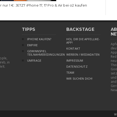
r nur 1 €: JETZT iPhone 17, 17 Pro & Air bei o2 kaufen
TIPPS
BACKSTAGE
AB
NE
IPHONE KAUFEN?
HOL DIR DIE APFELLIKE-
APP!
Apfe
EMPIRE
deu
KONTAKT
GEWINNSPIEL
App
TEILNAHMEBEDINGUNGEN
WERBEN / MEDIADATEN
Red
pple,
UMFRAGE
IMPRESSUM
neu
Web, in
The
elt.
DATENSCHUTZ
Goo
TEAM
setz
und
WIR SUCHEN DICH!
and
Ger
New
W