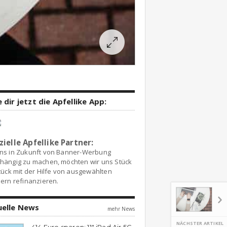
 dir jetzt die Apfellike App:
zielle Apfellike Partner:
ns in Zukunft von Banner-Werbung
hängig zu machen, möchten wir uns Stück
tück mit der Hilfe von ausgewählten
ern refinanzieren.
uelle News
mehr News
NÄCHSTER ARTIKEL
414 Euro sparen: 11″ iPad Air 5G