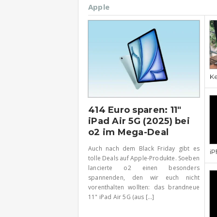
Apple
Ke
414 Euro sparen: 11″
iPad Air 5G (2025) bei
o2 im Mega-Deal
Auch nach dem Black Friday gibt es
iP
tolle Deals auf Apple-Produkte. Soeben
lancierte o2 einen besonders
spannenden, den wir euch nicht
vorenthalten wollten: das brandneue
11" iPad Air 5G (aus [...]