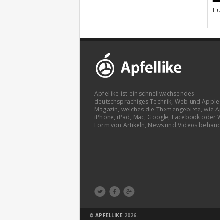
Fü
Apfellike ist ein schnellwachsendes
deutschsprachiges Technik, Web und Apple
Magazin, welches die Themengebiete, wie A
iPhone, iPad, Mac, Google, Facebook oder 
Form von Artikeln, News und Videos behand



©
APFELLIKE
2026.