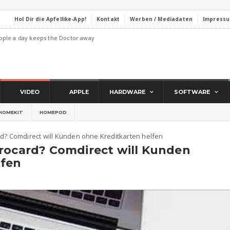
Hol Dir die Apfellike-App!
Kontakt
Werben / Mediadaten
Impress
pple a day keeps the Doctor away
VIDEO
APPLE
HARDWARE
SOFTWARE
HOMEKIT
HOMEPOD
rd? Comdirect will Kunden ohne Kreditkarten helfen
irocard? Comdirect will Kunden
lfen