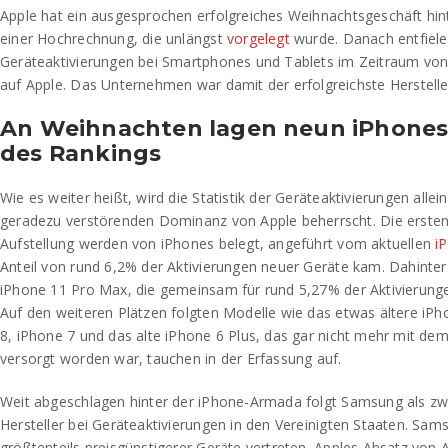
Apple hat ein ausgesprochen erfolgreiches Weihnachtsgeschäft hin
einer Hochrechnung, die unlängst
vorgelegt
wurde. Danach entfielen
Geräteaktivierungen bei Smartphones und Tablets im Zeitraum vo
auf Apple. Das Unternehmen war damit der erfolgreichste Herstelle
An Weihnachten lagen neun iPhones 
des Rankings
Wie es weiter heißt, wird die Statistik der Geräteaktivierungen alle
geradezu verstörenden Dominanz von Apple beherrscht. Die ersten
Aufstellung werden von iPhones belegt, angeführt vom aktuellen
i
Anteil von rund 6,2% der Aktivierungen neuer Geräte kam. Dahinter
iPhone 11 Pro Max, die gemeinsam für rund 5,27% der Aktivierunge
Auf den weiteren Plätzen folgten Modelle wie das etwas ältere iP
8, iPhone 7 und das alte iPhone 6 Plus, das gar nicht mehr mit d
versorgt worden war, tauchen in der Erfassung auf.
Weit abgeschlagen hinter der iPhone-Armada folgt Samsung als zwe
Hersteller bei Geräteaktivierungen in den Vereinigten Staaten. Sa
größtenteils preisgünstigerer Geräte vertreten. Apples Absatz von