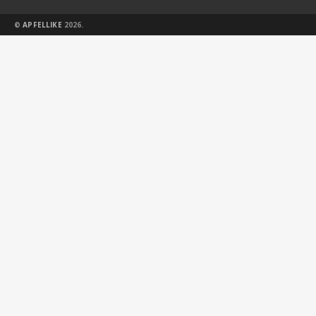
©
APFELLIKE
2026.