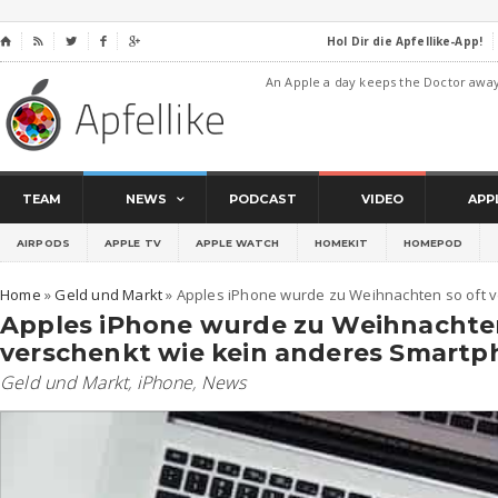
Hol Dir die Apfellike-App!
⌂




An Apple a day keeps the Doctor awa
TEAM
NEWS
PODCAST
VIDEO
APP
AIRPODS
APPLE TV
APPLE WATCH
HOMEKIT
HOMEPOD
Home
»
Geld und Markt
»
Apples iPhone wurde zu Weihnachten so oft 
Apples iPhone wurde zu Weihnachten
verschenkt wie kein anderes Smart
Geld und Markt
,
iPhone
,
News