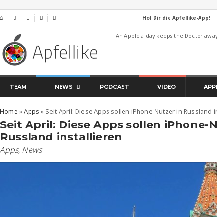
Hol Dir die Apfellike-App!
⌂




An Apple a day keeps the Doctor awa
TEAM
NEWS
PODCAST
VIDEO
APP
Home
»
Apps
»
Seit April: Diese Apps sollen iPhone-Nutzer in Russland i
Seit April: Diese Apps sollen iPhone-N
Russland installieren
Apps
,
News