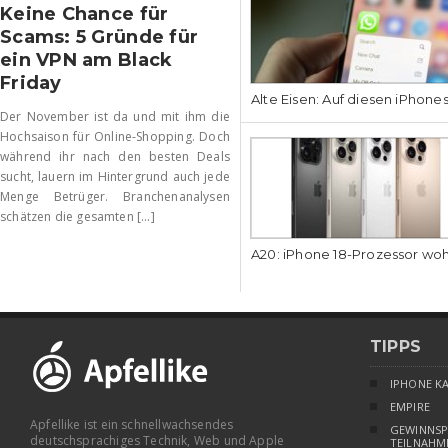
Keine Chance für
Scams: 5 Gründe für
ein VPN am Black
Friday
Alte Eisen: Auf diesen iPhone
Der November ist da und mit ihm die
Hochsaison für Online-Shopping. Doch
während ihr nach den besten Deals
sucht, lauern im Hintergrund auch jede
Menge Betrüger. Branchenanalysen
schätzen die gesamten [...]
A20: iPhone 18-Prozessor wo
TIPPS
IPHONE K
EMPIRE
Apfellike ist ein schnellwachsendes
GEWINNSP
deutschsprachiges Technik, Web und Apple
TEILNAHM