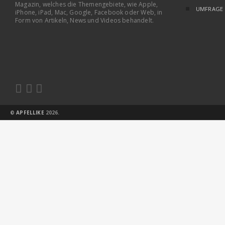
Magazin, welches die Themengebiete, wie Apple,
UMFRAGE
iPhone, iPad, Mac, Google, Facebook oder Web, in
Form von Artikeln, News und Videos behandelt.



©
APFELLIKE
2026.