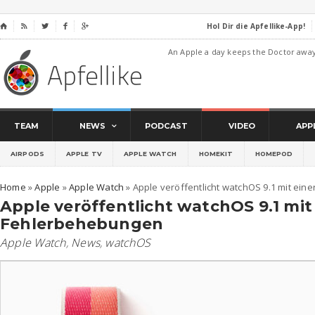
Hol Dir die Apfellike-App!
⌂




An Apple a day keeps the Doctor awa
TEAM
NEWS
PODCAST
VIDEO
APP
AIRPODS
APPLE TV
APPLE WATCH
HOMEKIT
HOMEPOD
Home
»
Apple
»
Apple Watch
»
Apple veröffentlicht watchOS 9.1 mit ei
Apple veröffentlicht watchOS 9.1 mi
Fehlerbehebungen
Apple Watch
,
News
,
watchOS