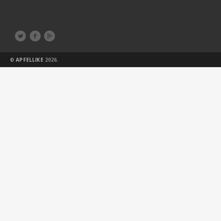



©
APFELLIKE
2026.