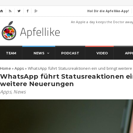
Hol Dir die Apfellike-App!
⌂




An Apple a day keeps the Doctor awa
TEAM
NEWS
PODCAST
VIDEO
APP
Home
»
Apps
»
WhatsApp führt Statusreaktionen ein und bringt weiter
WhatsApp führt Statusreaktionen ei
weitere Neuerungen
Apps
,
News