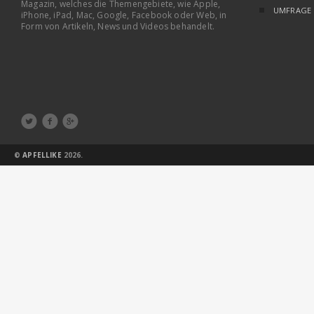
Magazin, welches die Themengebiete, wie Apple,
UMFRAGE
iPhone, iPad, Mac, Google, Facebook oder Web, in
Form von Artikeln, News und Videos behandelt.



©
APFELLIKE
2026.