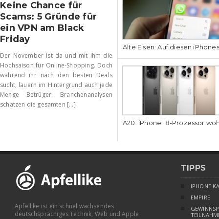
Keine Chance für
Scams: 5 Gründe für
ein VPN am Black
Friday
Alte Eisen: Auf diesen iPhone
Der November ist da und mit ihm die
Hochsaison für Online-Shopping. Doch
während ihr nach den besten Deals
sucht, lauern im Hintergrund auch jede
Menge Betrüger. Branchenanalysen
schätzen die gesamten [...]
A20: iPhone 18-Prozessor wo
TIPPS
IPHONE K
EMPIRE
Apfellike ist ein schnellwachsendes
GEWINNSP
deutschsprachiges Technik, Web und Apple
TEILNAHM