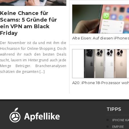
Keine Chance für
Scams: 5 Gründe für
ein VPN am Black
Friday
Alte Eisen: Auf diesen iPhone
Der November ist da und mit ihm die
Hochsaison für Online-Shopping. Doch
während ihr nach den besten Deals
sucht, lauern im Hintergrund auch jede
Menge Betrüger. Branchenanalysen
schätzen die gesamten [...]
A20: iPhone 18-Prozessor wo
TIPPS
IPHONE K
EMPIRE