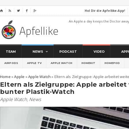
Hol Dir die Apfellike-App!
⌂




An Apple a day keeps the Doctor awa
TEAM
NEWS
PODCAST
VIDEO
APP
AIRPODS
APPLE TV
APPLE WATCH
HOMEKIT
HOMEPOD
Home
»
Apple
»
Apple Watch
»
Eltern als Zielgruppe: Apple arbeitet weit
Eltern als Zielgruppe: Apple arbeitet
bunter Plastik-Watch
Apple Watch
,
News