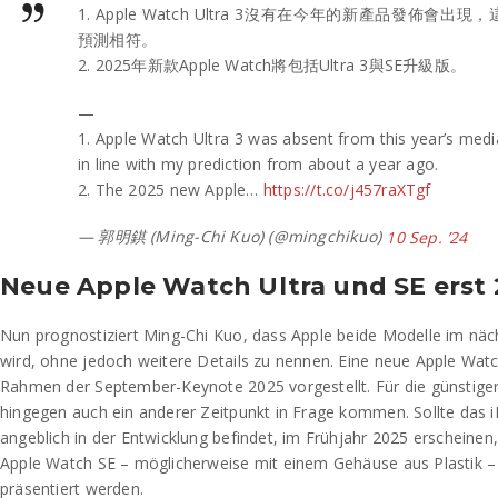
1. Apple Watch Ultra 3沒有在今年的新產品發佈會
預測相符。
2. 2025年新款Apple Watch將包括Ultra 3與SE升級版。
—
1. Apple Watch Ultra 3 was absent from this year’s medi
in line with my prediction from about a year ago.
2. The 2025 new Apple…
https://t.co/j457raXTgf
— 郭明錤 (Ming-Chi Kuo) (@mingchikuo)
10 Sep. ’24
Neue Apple Watch Ultra und SE erst
Nun prognostiziert Ming-Chi Kuo, dass Apple beide Modelle im näch
wird, ohne jedoch weitere Details zu nennen. Eine neue Apple Watch
Rahmen der September-Keynote 2025 vorgestellt. Für die günstige
hingegen auch ein anderer Zeitpunkt in Frage kommen. Sollte das i
angeblich in der Entwicklung befindet, im Frühjahr 2025 erscheinen
Apple Watch SE – möglicherweise mit einem Gehäuse aus Plastik 
präsentiert werden.