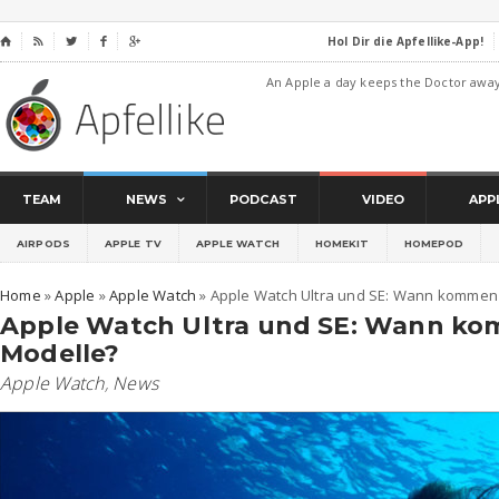
Hol Dir die Apfellike-App!
⌂




An Apple a day keeps the Doctor awa
TEAM
NEWS
PODCAST
VIDEO
APP
AIRPODS
APPLE TV
APPLE WATCH
HOMEKIT
HOMEPOD
Home
»
Apple
»
Apple Watch
»
Apple Watch Ultra und SE: Wann kommen
Apple Watch Ultra und SE: Wann k
Modelle?
Apple Watch
,
News