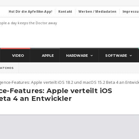
Hol Dir die Apfellike-App!
Kontakt
Werben / Mediadaten
Impress
pple a day keeps the Doctor away
VIDEO
APPLE
HARDWARE
SOFTWARE
ATCHOS
gence-Features: Apple verteilt iOS 18.2 und macOS 15.2 Beta 4 an Entwic
e-Features: Apple verteilt iOS
eta 4 an Entwickler