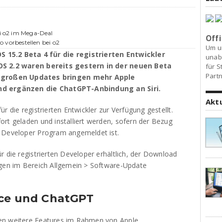
ei o2 im Mega-Deal
Offi
ro vorbestellen bei o2
Um u
 15.2 Beta 4 für die registrierten Entwickler
unab
nOS 2.2 waren bereits gestern in der neuen Beta
für S
Partn
großen Updates bringen mehr Apple
und ergänzen die ChatGPT-Anbindung an Siri.
Akt
r die registrierten Entwickler zur Verfügung gestellt.
ort geladen und installiert werden, sofern der Bezug
m Developer Program angemeldet ist.
r die registrierten Developer erhältlich, der Download
ngen im Bereich Allgemein > Software-Update
nce und ChatGPT
en weitere Features im Rahmen von Apple