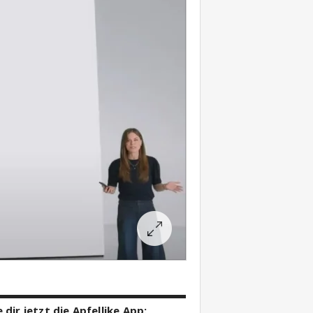
 dir jetzt die Apfellike App: