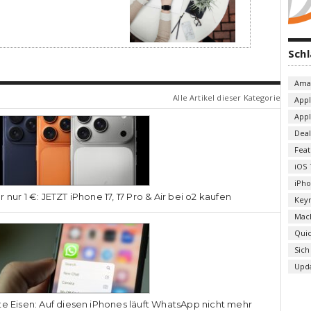
Sch
Ama
Alle Artikel dieser Kategorie
App
App
Deal
Fea
iOS 
iPh
r nur 1 €: JETZT iPhone 17, 17 Pro & Air bei o2 kaufen
Key
Mac
Qui
Sich
Upd
te Eisen: Auf diesen iPhones läuft WhatsApp nicht mehr