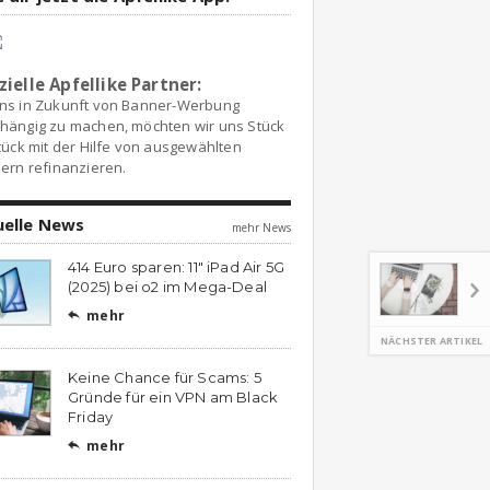
zielle Apfellike Partner:
ns in Zukunft von Banner-Werbung
hängig zu machen, möchten wir uns Stück
tück mit der Hilfe von ausgewählten
ern refinanzieren.
uelle News
mehr News
414 Euro sparen: 11″ iPad Air 5G
(2025) bei o2 im Mega-Deal
mehr

NÄCHSTER ARTIKEL
Keine Chance für Scams: 5
Gründe für ein VPN am Black
Friday
mehr
