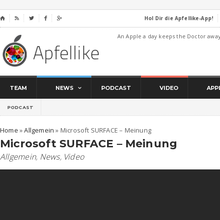
Hol Dir die Apfellike-App!
⌂




An Apple a day keeps the Doctor awa
TEAM
NEWS
PODCAST
VIDEO
APP
PODCAST
Home
»
Allgemein
»
Microsoft SURFACE – Meinung
Microsoft SURFACE – Meinung
Allgemein
,
News
,
Video