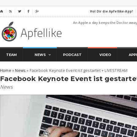
Hol Dir die Apfellike-App!
⌂




An Apple a day keeps the Doctor awa
TEAM
NEWS
PODCAST
VIDEO
APP
Home
»
News
»
Facebook Keynote Event ist gestartet + LIVESTREAM
Facebook Keynote Event ist gestart
News