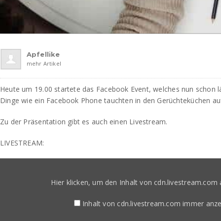
Apfellike
mehr Artikel
Heute um 19.00 startete das Facebook Event, welches nun schon l
Dinge wie ein Facebook Phone tauchten in den Gerüchteküchen au
Zu der Präsentation gibt es auch einen Livestream.
LIVESTREAM:
Inhalt
von
cdn.livestream.com
Hier klicken, um den Inhalt von cdn.livestream.com
anzeigen
Inhalt von cdn.livestream.com immer anz