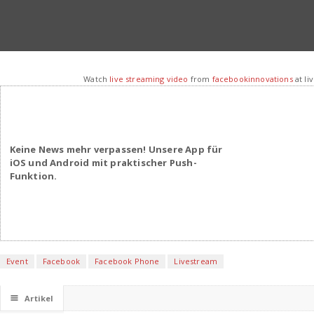
Watch
live streaming video
from
facebookinnovations
at l
Keine News mehr verpassen! Unsere App für
iOS und Android mit praktischer Push-
Funktion.
Event
Facebook
Facebook Phone
Livestream
☰
Artikel