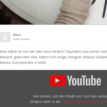
Marc
mehr Artikel
Was haltet ihr von der Idee einer iWatch? Nachdem nun immer meh
bekannt geworden sind, haben sich einige Designer einpaar Gedan
kleines Konzeptvideo erstellt.
„Apple
iWatch
–
Smartwatch“
von
YouTube
anzeigen
Hier klicken, um den Inhalt von YouTube anzuz
Erfahre mehr in der
Datenschutzerklärung von 