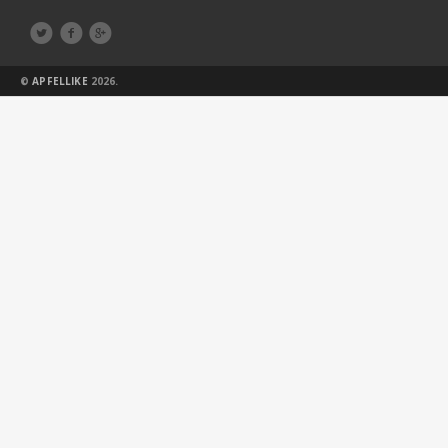



©
APFELLIKE
2026.