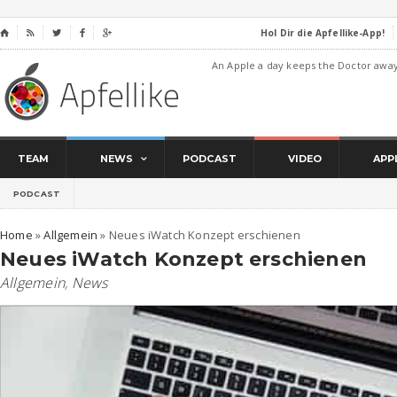
Hol Dir die Apfellike-App!
⌂




An Apple a day keeps the Doctor awa
TEAM
NEWS
PODCAST
VIDEO
APP
PODCAST
Home
»
Allgemein
»
Neues iWatch Konzept erschienen
Neues iWatch Konzept erschienen
Allgemein
,
News