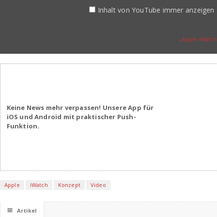
Inhalt von YouTube immer anzeigen
„Apple iWatch
Keine News mehr verpassen! Unsere App für
iOS und Android mit praktischer Push-
Funktion.
Apple
iWatch
Konzept
Video
☰
Artikel