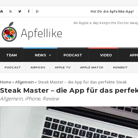
Hol Dir die Apfellike-App!
⌂




An Apple a day keeps the Doctor awa
TEAM
NEWS
PODCAST
VIDEO
APP
PODCAST
AIRPODS
APPLE TV
APPLE WATCH
HOMEKIT
Home
»
Allgemein
»
Steak Master – die App für das perfekte Steak
Steak Master – die App für das perfe
Allgemein
,
iPhone
,
Review