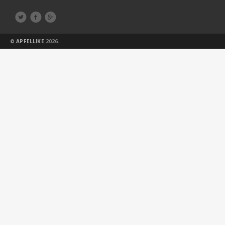



©
APFELLIKE
2026.