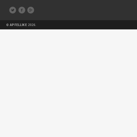



©
APFELLIKE
2026.