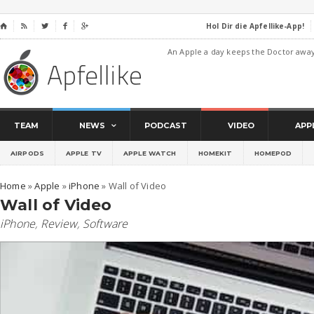
Hol Dir die Apfellike-App!
⌂




An Apple a day keeps the Doctor awa
TEAM
NEWS
PODCAST
VIDEO
APP
AIRPODS
APPLE TV
APPLE WATCH
HOMEKIT
HOMEPOD
Home
»
Apple
»
iPhone
»
Wall of Video
Wall of Video
iPhone
,
Review
,
Software