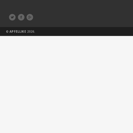



©
APFELLIKE
2026.