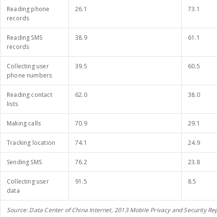
Reading phone
26.1
73.1
records
Reading SMS
38.9
61.1
records
Collecting user
39.5
60.5
phone numbers
Reading contact
62.0
38.0
lists
Making calls
70.9
29.1
Tracking location
74.1
24.9
Sending SMS
76.2
23.8
Collecting user
91.5
8.5
data
Source: Data Center of China Internet, 2013 Mobile Privacy and Security Re