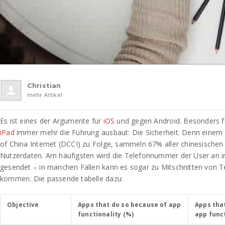
Christian
mehr Artikel
Es ist eines der Argumente für
iOS
und gegen Android. Besonders 
iPad
immer mehr die Führung ausbaut: Die Sicherheit. Denn einem
of China Internet (DCCI) zu Folge, sammeln 67% aller chinesische
Nutzerdaten. Am häufigsten wird die Telefonnummer der User an i
gesendet – in manchen Fällen kann es sogar zu Mitschnitten von 
kommen. Die passende tabelle dazu:
Objective
Apps that do so because of app
Apps tha
functionality (%)
app funct