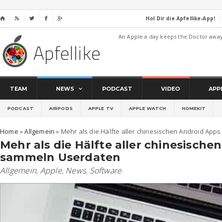
Hol Dir die Apfellike-App!
⌂




An Apple a day keeps the Doctor awa
TEAM
NEWS
PODCAST
VIDEO
APP
PODCAST
AIRPODS
APPLE TV
APPLE WATCH
HOMEKIT
Home
»
Allgemein
»
Mehr als die Hälfte aller chinesischen Android Ap
Mehr als die Hälfte aller chinesisch
sammeln Userdaten
Allgemein
,
Apple
,
News
,
Software