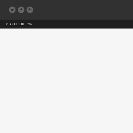



©
APFELLIKE
2026.