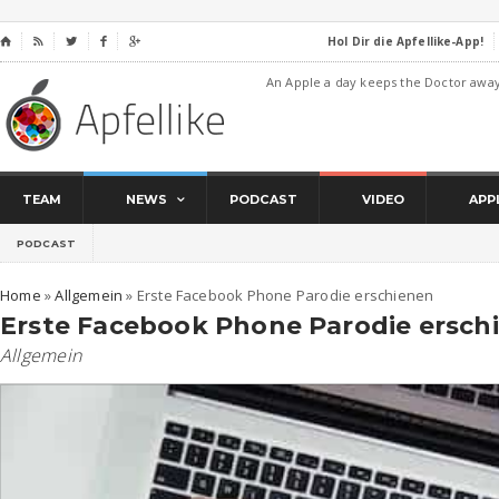
Hol Dir die Apfellike-App!
⌂




An Apple a day keeps the Doctor awa
TEAM
NEWS
PODCAST
VIDEO
APP
PODCAST
Home
»
Allgemein
»
Erste Facebook Phone Parodie erschienen
Erste Facebook Phone Parodie ersch
Allgemein