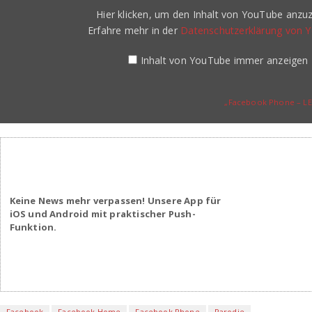
YouTube
Hier klicken, um den Inhalt von YouTube anzuz
anzeigen
Erfahre mehr in der
Datenschutzerklärung von 
Inhalt von YouTube immer anzeigen
„Facebook Phone – LE
Keine News mehr verpassen! Unsere App für
iOS und Android mit praktischer Push-
Funktion.
Facebook
Facebook Home
Facebook Phone
Parodie