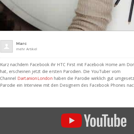
Marc
mehr Artikel
Kurz nachdem Facebook ihr HTC First mit Facebook Home am Don
hat, erscheinen jetzt die ersten Parodien. Die YouTuber vom
Channel
DartanionLondon
haben die Parodie wirklich gut umgesetzt
Parodie ein Interview mit den Designern des Facebook Phones nac
„Facebook
Phone
–
LEAKED
PROMO!“
von