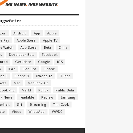
lagwörter
zon
Android
App
Apple
le-Pay
Apple Store
Apple TV
le Watch
App Store
Beta
China
s
Developer Beta
Facebook
tured
Gerüchte
Google
iOS
7
iPad
iPad Pro
iPhone
one 6
iPhone 8
iPhone 12
iTunes
note
Mac
MacBook Air
Book Pro
Markt
Politik
Public Beta
ck-News
readable
Review
Samsung
erheit
Siri
Streaming
Tim Cook
ate
Video
WhatsApp
WWDC