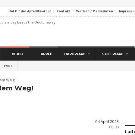
Hol Dir die Apfellike-App!
Kontakt
Werben / Mediadaten
Impress
pple a day keeps the Doctor away
VIDEO
APPLE
HARDWARE
SOFTWARE
TVOS
dem Weg!
dem Weg!
04 April 2013
08:00
Lade