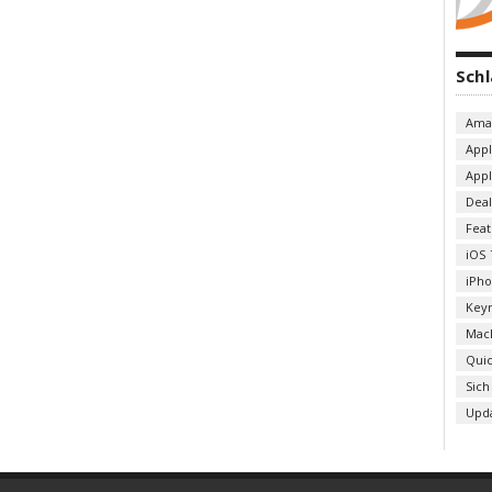
Sch
Ama
App
App
Deal
Fea
iOS 
iPh
Key
Mac
Qui
Sich
Upd