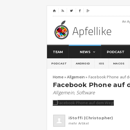
⌂




An A
TEAM
NEWS
PODCAST
PODCAST
ANDROID
IOS
MACOS
Home
»
Allgemein
»
Facebook Phone auf 
Facebook Phone auf 
Allgemein
,
Software
iStoffi (Christopher)
mehr Artikel