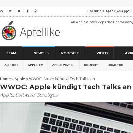
Hol Dir die Apfellike-App!
⌂




An Apple a day keeps the Doctor awa
TEAM
NEWS
PODCAST
VIDEO
APP
AIRPODS
APPLE TV
APPLE WATCH
HOMEKIT
HOMEPOD
Home
»
Apple
»
WWDC: Apple kündigt Tech Talks an
WWDC: Apple kündigt Tech Talks an
Apple
,
Software
,
Sonstiges