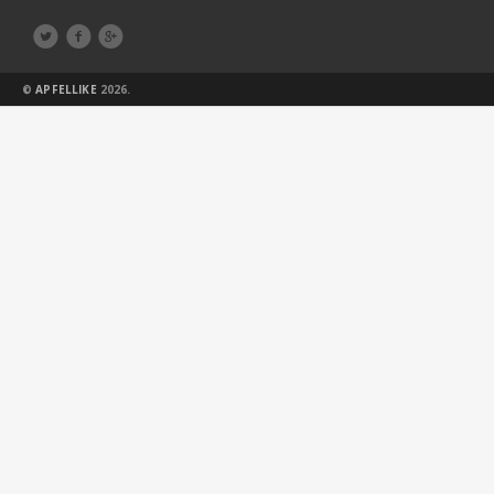



©
APFELLIKE
2026.