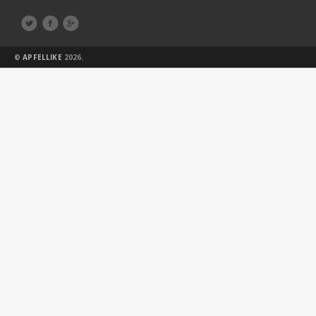



©
APFELLIKE
2026.