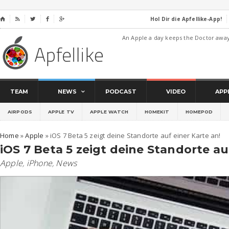
Hol Dir die Apfellike-App!
⌂




An Apple a day keeps the Doctor awa
TEAM
NEWS
PODCAST
VIDEO
APP
AIRPODS
APPLE TV
APPLE WATCH
HOMEKIT
HOMEPOD
Home
»
Apple
»
iOS 7 Beta 5 zeigt deine Standorte auf einer Karte an!
iOS 7 Beta 5 zeigt deine Standorte au
Apple
,
iPhone
,
News