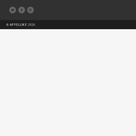



©
APFELLIKE
2026.