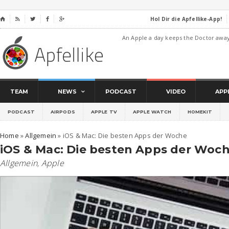
Hol Dir die Apfellike-App!
⌂




An Apple a day keeps the Doctor awa
TEAM
NEWS
PODCAST
VIDEO
APP
PODCAST
AIRPODS
APPLE TV
APPLE WATCH
HOMEKIT
Home
»
Allgemein
»
iOS & Mac: Die besten Apps der Woche
iOS & Mac: Die besten Apps der Woc
Allgemein
,
Apple